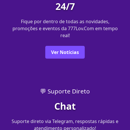
24/7
Fique por dentro de todas as novidades,
promoções e eventos da 777Lov.Com em tempo
real!
Ver Notícias
💬 Suporte Direto
Chat
Suporte direto via Telegram, respostas rápidas e
atendimento personalizado!