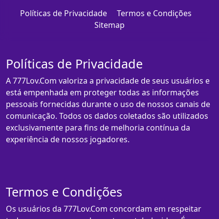
Políticas de Privacidade
Termos e Condições
Sitemap
Políticas de Privacidade
A 777Lov.Com valoriza a privacidade de seus usuários e
está empenhada em proteger todas as informações
pessoais fornecidas durante o uso de nossos canais de
comunicação. Todos os dados coletados são utilizados
exclusivamente para fins de melhoria contínua da
experiência de nossos jogadores.
Termos e Condições
Os usuários da 777Lov.Com concordam em respeitar