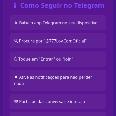
📱 Como Seguir no Telegram
📱 Baixe o app Telegram no seu dispositivo
🔍 Procure por "@777Lov.ComOficial"
👆 Toque em "Entrar" ou "Join"
🔔 Ative as notificações para não perder
nada
💬 Participe das conversas e interaja