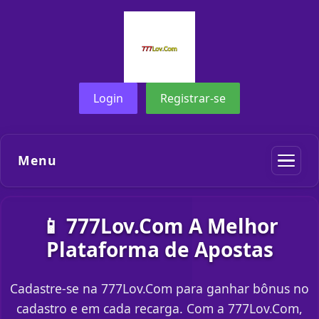
Login
Registrar-se
Menu
📱 777Lov.Com A Melhor
Plataforma de Apostas
Cadastre-se na 777Lov.Com para ganhar bônus no
cadastro e em cada recarga. Com a 777Lov.Com,