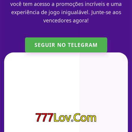
você tem acesso a promoções incríveis e uma
experiência de jogo inigualável. Junte-se aos
vencedores agora!
SEGUIR NO TELEGRAM