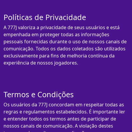
Políticas de Privacidade
A 777J valoriza a privacidade de seus usuários e está
empenhada em proteger todas as informações
pessoais fornecidas durante o uso de nossos canais de
comunicação. Todos os dados coletados são utilizados
exclusivamente para fins de melhoria contínua da
experiência de nossos jogadores.
Termos e Condições
Os usuários da 777J concordam em respeitar todas as
regras e regulamentos estabelecidos. É importante ler
e entender todos os termos antes de participar de
nossos canais de comunicação. A violação destes