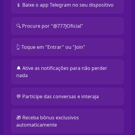
📱 Baixe o app Telegram no seu dispositivo
🔍 Procure por "@777JOficial"
👆 Toque em "Entrar" ou "Join"
🔔 Ative as notificações para não perder
nada
💬 Participe das conversas e interaja
🎁 Receba bônus exclusivos
automaticamente