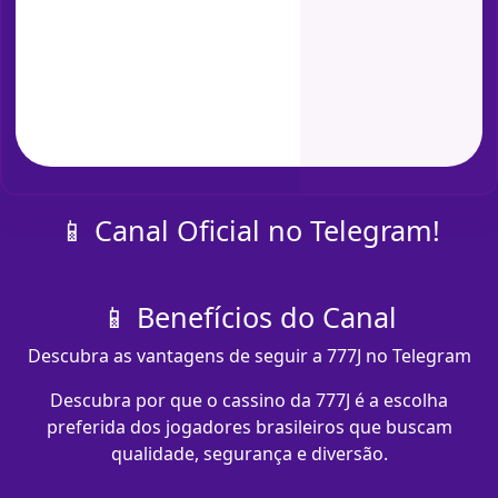
📱 Canal Oficial no Telegram!
📱 Benefícios do Canal
Descubra as vantagens de seguir a 777J no Telegram
Descubra por que o cassino da 777J é a escolha
preferida dos jogadores brasileiros que buscam
qualidade, segurança e diversão.