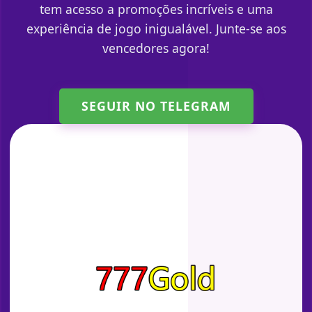
tem acesso a promoções incríveis e uma
experiência de jogo inigualável. Junte-se aos
vencedores agora!
SEGUIR NO TELEGRAM