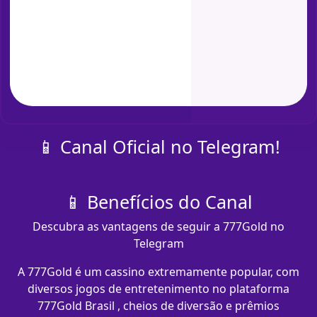
📱 Canal Oficial no Telegram!
📱 Benefícios do Canal
Descubra as vantagens de seguir a 777Gold no
Telegram
A 777Gold é um cassino extremamente popular, com
diversos jogos de entretenimento no plataforma
777Gold Brasil , cheios de diversão e prêmios