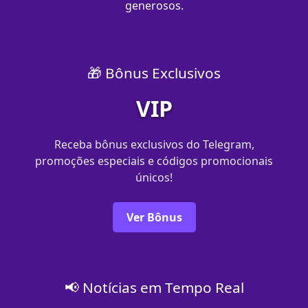
generosos.
🎁 Bônus Exclusivos
VIP
Receba bônus exclusivos do Telegram,
promoções especiais e códigos promocionais
únicos!
Ver Bônus
📢 Notícias em Tempo Real