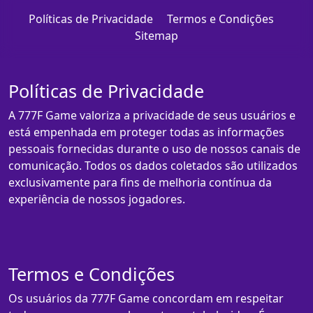
Políticas de Privacidade
Termos e Condições
Sitemap
Políticas de Privacidade
A 777F Game valoriza a privacidade de seus usuários e
está empenhada em proteger todas as informações
pessoais fornecidas durante o uso de nossos canais de
comunicação. Todos os dados coletados são utilizados
exclusivamente para fins de melhoria contínua da
experiência de nossos jogadores.
Termos e Condições
Os usuários da 777F Game concordam em respeitar