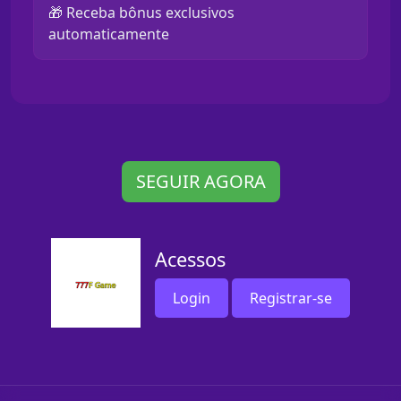
🎁 Receba bônus exclusivos
automaticamente
SEGUIR AGORA
Acessos
Login
Registrar-se