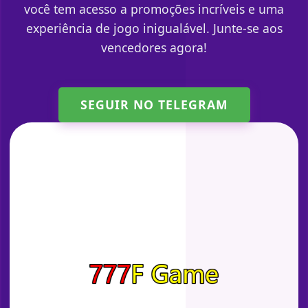
você tem acesso a promoções incríveis e uma
experiência de jogo inigualável. Junte-se aos
vencedores agora!
SEGUIR NO TELEGRAM