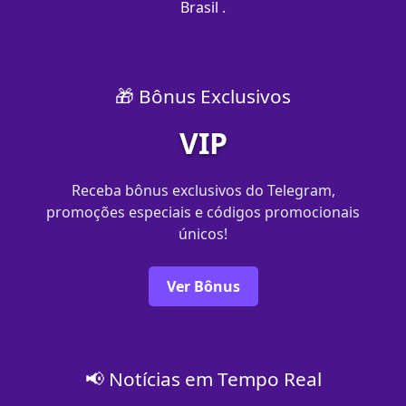
Brasil .
🎁 Bônus Exclusivos
VIP
Receba bônus exclusivos do Telegram,
promoções especiais e códigos promocionais
únicos!
Ver Bônus
📢 Notícias em Tempo Real