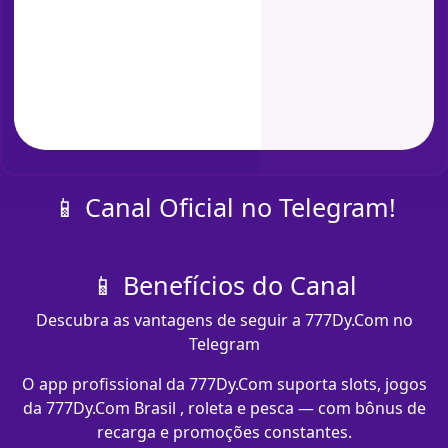
📱 Canal Oficial no Telegram!
📱 Benefícios do Canal
Descubra as vantagens de seguir a 777Dy.Com no
Telegram
O app profissional da 777Dy.Com suporta slots, jogos
da 777Dy.Com Brasil , roleta e pesca — com bônus de
recarga e promoções constantes.