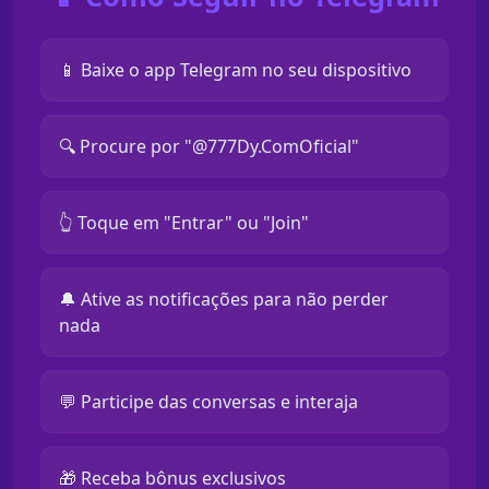
📱 Baixe o app Telegram no seu dispositivo
🔍 Procure por "@777Dy.ComOficial"
👆 Toque em "Entrar" ou "Join"
🔔 Ative as notificações para não perder
nada
💬 Participe das conversas e interaja
🎁 Receba bônus exclusivos