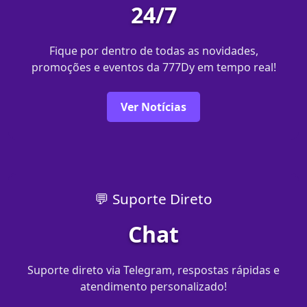
24/7
Fique por dentro de todas as novidades,
promoções e eventos da 777Dy em tempo real!
Ver Notícias
💬 Suporte Direto
Chat
Suporte direto via Telegram, respostas rápidas e
atendimento personalizado!