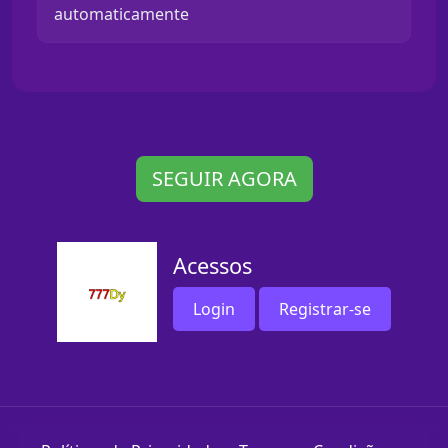
automaticamente
SEGUIR AGORA
Acessos
Login
Registrar-se