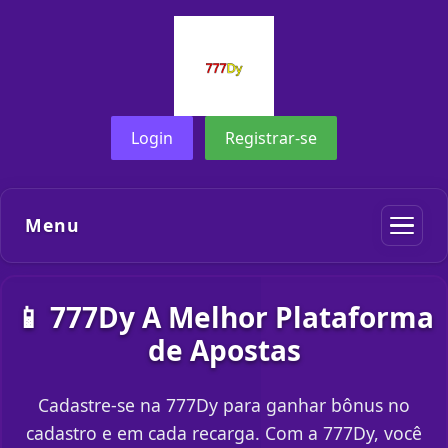
Login
Registrar-se
Menu
📱 777Dy A Melhor Plataforma
de Apostas
Cadastre-se na 777Dy para ganhar bônus no
cadastro e em cada recarga. Com a 777Dy, você