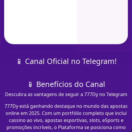
📱 Canal Oficial no Telegram!
📱 Benefícios do Canal
Descubra as vantagens de seguir a 777Dy no Telegram
777Dy está ganhando destaque no mundo das apostas
online em 2025. Com um portfólio completo que inclui
cassino ao vivo, apostas esportivas, slots, eSports e
promoções incríveis, o Plataforma se posiciona como