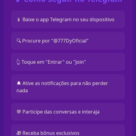
📱 Baixe o app Telegram no seu dispositivo
🔍 Procure por "@777DyOficial"
👆 Toque em "Entrar" ou "Join"
🔔 Ative as notificações para não perder
nada
💬 Participe das conversas e interaja
🎁 Receba bônus exclusivos