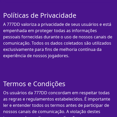
Políticas de Privacidade
A 777DD valoriza a privacidade de seus usuários e está
empenhada em proteger todas as informações
pessoais fornecidas durante o uso de nossos canais de
comunicação. Todos os dados coletados são utilizados
exclusivamente para fins de melhoria contínua da
experiência de nossos jogadores.
Termos e Condições
Os usuários da 777DD concordam em respeitar todas
as regras e regulamentos estabelecidos. É importante
ler e entender todos os termos antes de participar de
nossos canais de comunicação. A violação destes