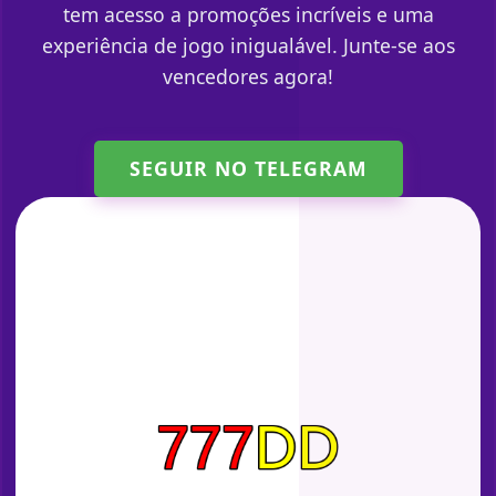
tem acesso a promoções incríveis e uma
experiência de jogo inigualável. Junte-se aos
vencedores agora!
SEGUIR NO TELEGRAM