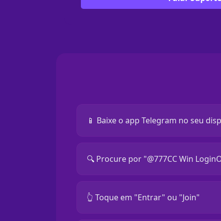
📱 Baixe o app Telegram no seu disp
🔍 Procure por "@777CC Win LoginOf
👆 Toque em "Entrar" ou "Join"