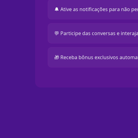
🔔 Ative as notificações para não p
💬 Participe das conversas e interaj
🎁 Receba bônus exclusivos autom