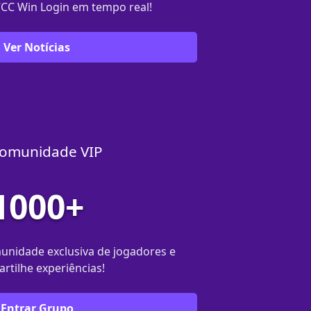
7CC Win Login em tempo real!
Ver Notícias
Comunidade VIP
1000+
unidade exclusiva de jogadores e
rtilhe experiências!
Entrar Grupo