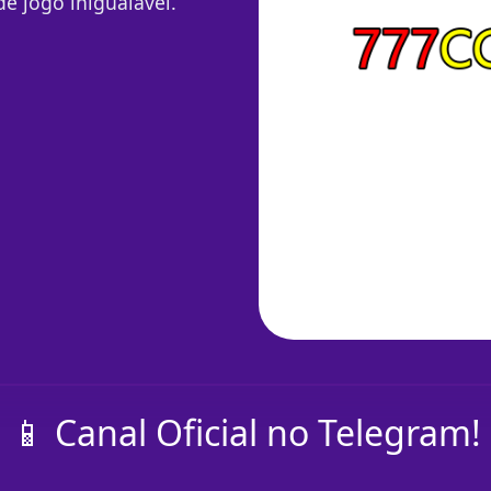
e jogo inigualável.
📱 Canal Oficial no Telegram!