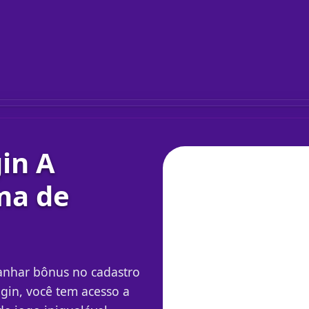
in A
ma de
anhar bônus no cadastro
gin, você tem acesso a