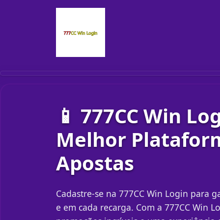
📱 777CC Win Log
Melhor Platafor
Apostas
Cadastre-se na 777CC Win Login para g
e em cada recarga. Com a 777CC Win Lo