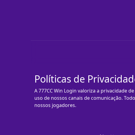
Políticas de Privacida
A 777CC Win Login valoriza a privacidade d
uso de nossos canais de comunicação. Todos
nossos jogadores.