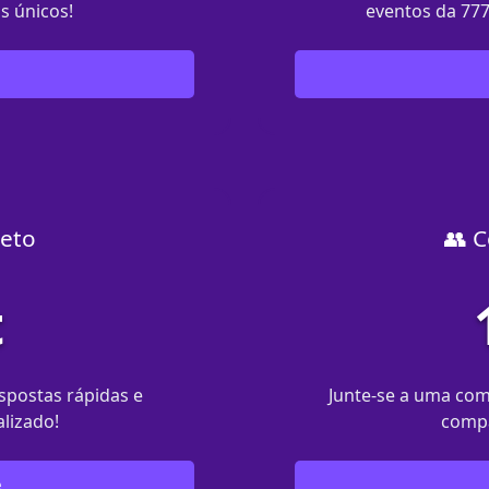
s únicos!
eventos da 77
reto
👥 
t
espostas rápidas e
Junte-se a uma com
lizado!
compa
e