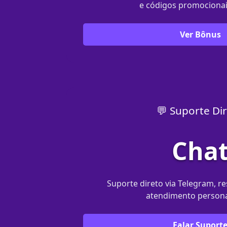
e códigos promocionai
Ver Bônus
💬 Suporte Di
Cha
Suporte direto via Telegram, r
atendimento persona
Falar Suport