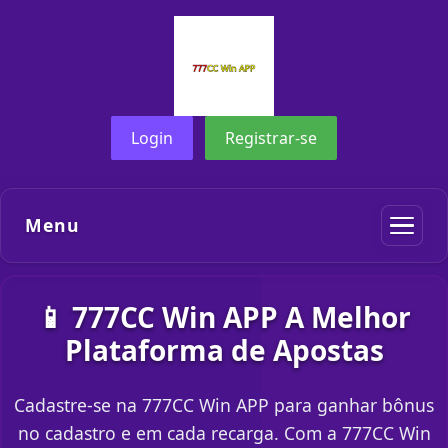
Login
Registrar-se
Menu
📱 777CC Win APP A Melhor
Plataforma de Apostas
Cadastre-se na 777CC Win APP para ganhar bônus
no cadastro e em cada recarga. Com a 777CC Win