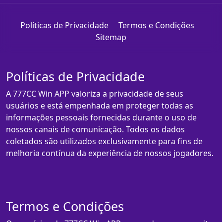
Políticas de Privacidade
Termos e Condições
Sitemap
Políticas de Privacidade
A 777CC Win APP valoriza a privacidade de seus
usuários e está empenhada em proteger todas as
informações pessoais fornecidas durante o uso de
nossos canais de comunicação. Todos os dados
coletados são utilizados exclusivamente para fins de
melhoria contínua da experiência de nossos jogadores.
Termos e Condições