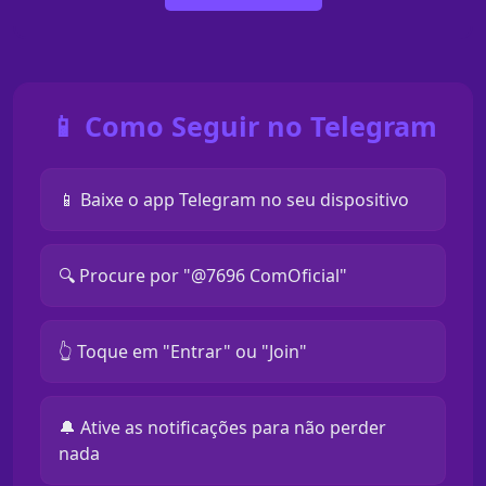
📱 Como Seguir no Telegram
📱 Baixe o app Telegram no seu dispositivo
🔍 Procure por "@7696 ComOficial"
👆 Toque em "Entrar" ou "Join"
🔔 Ative as notificações para não perder
nada