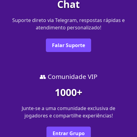
Chat
Suporte direto via Telegram, respostas rápidas e
atendimento personalizado!
Falar Suporte
👥 Comunidade VIP
1000+
Junte-se a uma comunidade exclusiva de
jogadores e compartilhe experiências!
Entrar Grupo