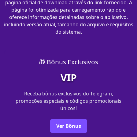
página oficial de download através do link fornecido. A
página foi otimizada para carregamento rápido e
oferece informações detalhadas sobre o aplicativo,
incluindo versão atual, tamanho do arquivo e requisitos
do sistema.
🎁 Bônus Exclusivos
VIP
Receba bônus exclusivos do Telegram,
promoções especiais e códigos promocionais
únicos!
Ver Bônus