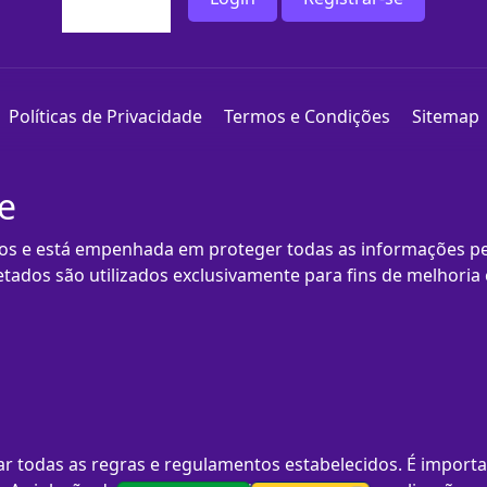
Políticas de Privacidade
Termos e Condições
Sitemap
de
rios e está empenhada em proteger todas as informações p
tados são utilizados exclusivamente para fins de melhoria
 todas as regras e regulamentos estabelecidos. É importa