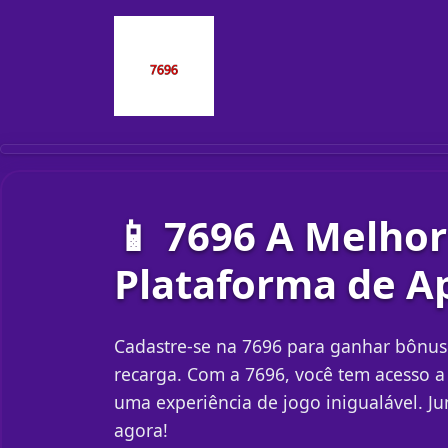
📱 7696 A Melhor
Plataforma de A
Cadastre-se na 7696 para ganhar bônus
recarga. Com a 7696, você tem acesso a
uma experiência de jogo inigualável. J
agora!