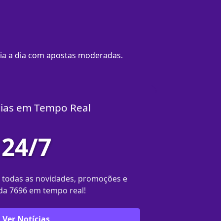
dia a dia com apostas moderadas.
cias em Tempo Real
24/7
e todas as novidades, promoções e
da 7696 em tempo real!
Ver Notícias