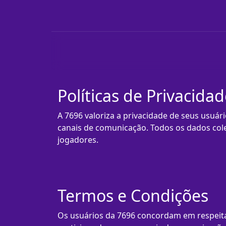
Políticas de Privacida
A 7696 valoriza a privacidade de seus usuá
canais de comunicação. Todos os dados cole
jogadores.
Termos e Condições
Os usuários da 7696 concordam em respeitar