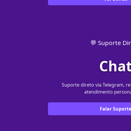
💬 Suporte Di
Cha
Suporte direto via Telegram, r
atendimento persona
Falar Suport