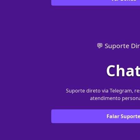
💬 Suporte Di
Cha
Suporte direto via Telegram, r
atendimento persona
Falar Suport