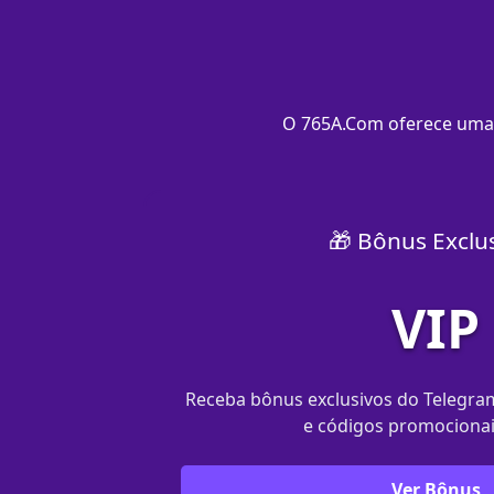
O 765A.Com oferece uma 
🎁 Bônus Exclu
VIP
Receba bônus exclusivos do Telegra
e códigos promocionai
Ver Bônus