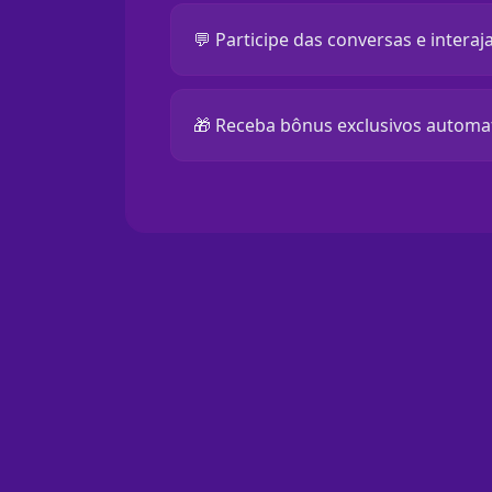
💬 Participe das conversas e interaj
🎁 Receba bônus exclusivos autom