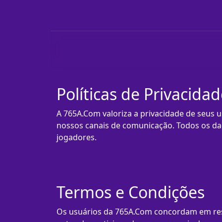
Políticas de Privacida
A 765A.Com valoriza a privacidade de seus
nossos canais de comunicação. Todos os dad
jogadores.
Termos e Condições
Os usuários da 765A.Com concordam em resp