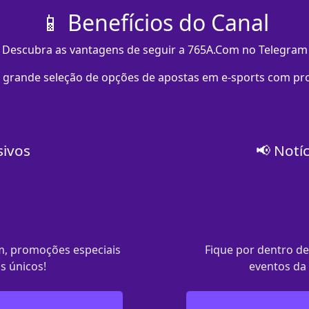
📱 Benefícios do Canal
Descubra as vantagens de seguir a 765A.Com no Telegram
grande seleção de opções de apostas em e-sports com pro
sivos
📢 Notí
m, promoções especiais
Fique por dentro d
s únicos!
eventos da