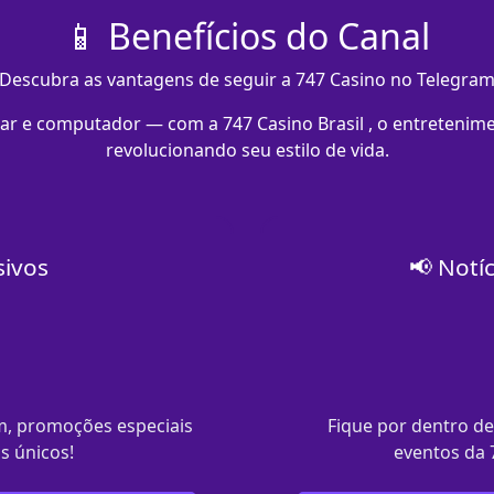
📱 Benefícios do Canal
Descubra as vantagens de seguir a 747 Casino no Telegra
ar e computador — com a 747 Casino Brasil , o entretenime
revolucionando seu estilo de vida.
sivos
📢 Notí
m, promoções especiais
Fique por dentro d
s únicos!
eventos da 