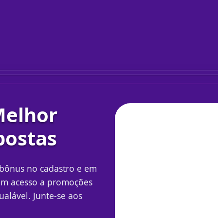
Melhor
postas
 bônus no cadastro e em
tem acesso a promoções
ualável. Junte-se aos