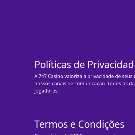
Políticas de Privacida
A 747 Casino valoriza a privacidade de seu
nossos canais de comunicação. Todos os dad
jogadores.
Termos e Condições