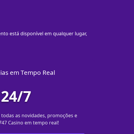
m
nto está disponível em qualquer lugar,
cias em Tempo Real
24/7
e todas as novidades, promoções e
747 Casino em tempo real!