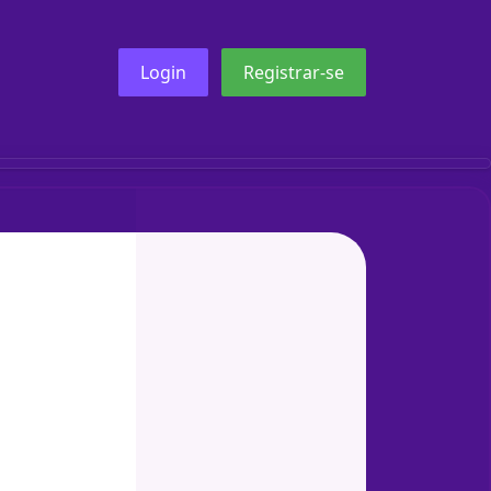
Login
Registrar-se