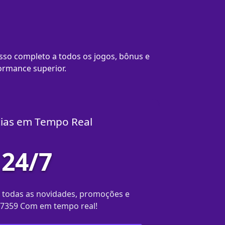
sso completo a todos os jogos, bônus e
ormance superior.
cias em Tempo Real
24/7
e todas as novidades, promoções e
 7359 Com em tempo real!