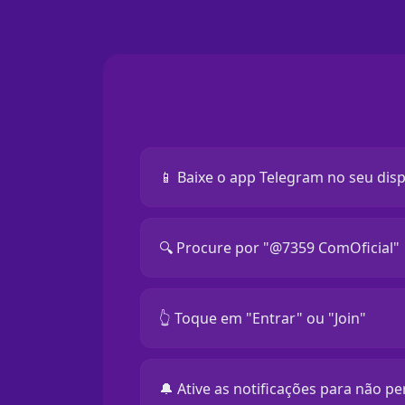
📱 Baixe o app Telegram no seu disp
🔍 Procure por "@7359 ComOficial"
👆 Toque em "Entrar" ou "Join"
🔔 Ative as notificações para não p