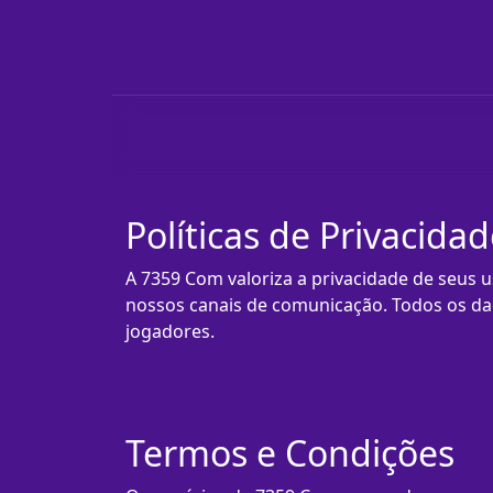
Políticas de Privacida
A 7359 Com valoriza a privacidade de seus
nossos canais de comunicação. Todos os dad
jogadores.
Termos e Condições