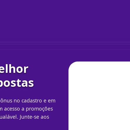
elhor
postas
bônus no cadastro e em
em acesso a promoções
ualável. Junte-se aos