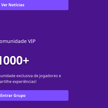
Ver Notícias
Comunidade VIP
1000+
unidade exclusiva de jogadores e
rtilhe experiências!
Entrar Grupo