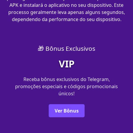
APK e instalará o aplicativo no seu dispositivo. Este
processo geralmente leva apenas alguns segundos,
dependendo da performance do seu dispositivo.
🎁 Bônus Exclusivos
VIP
Receba bônus exclusivos do Telegram,
promoções especiais e códigos promocionais
únicos!
Ver Bônus