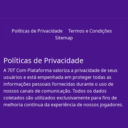
Políticas de Privacidade
Termos e Condições
Sitemap
Políticas de Privacidade
A 70T Com Plataforma valoriza a privacidade de seus
usuários e está empenhada em proteger todas as
informações pessoais fornecidas durante o uso de
nossos canais de comunicação. Todos os dados
coletados são utilizados exclusivamente para fins de
melhoria contínua da experiência de nossos jogadores.