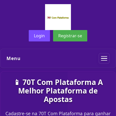
Login
Registrar-se
Menu
📱 70T Com Plataforma A
Melhor Plataforma de
Apostas
Cadastre-se na 70T Com Plataforma para ganhar