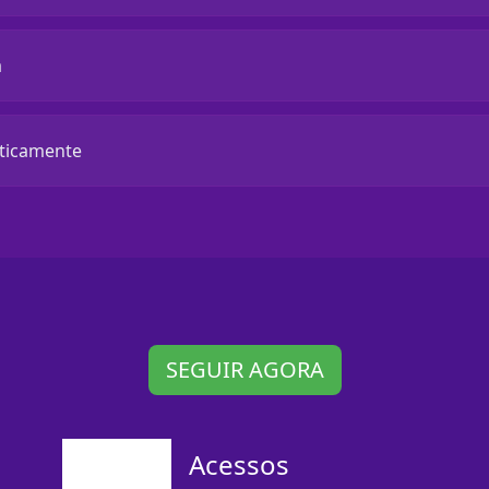
a
aticamente
SEGUIR AGORA
Acessos