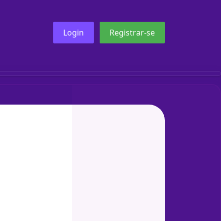
Login
Registrar-se