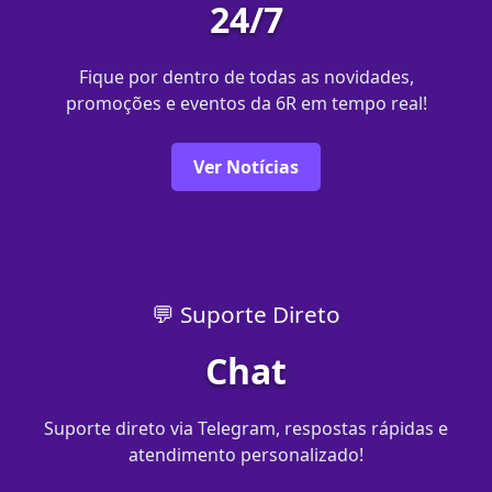
24/7
Fique por dentro de todas as novidades,
promoções e eventos da 6R em tempo real!
Ver Notícias
💬 Suporte Direto
Chat
Suporte direto via Telegram, respostas rápidas e
atendimento personalizado!