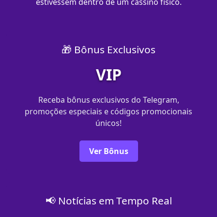
estivessem dentro de um cassino físico.
🎁 Bônus Exclusivos
VIP
Receba bônus exclusivos do Telegram,
promoções especiais e códigos promocionais
únicos!
Ver Bônus
📢 Notícias em Tempo Real