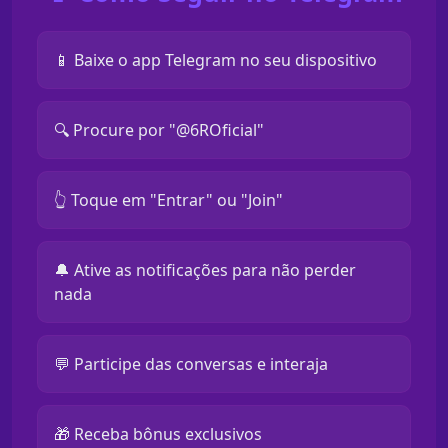
📱 Baixe o app Telegram no seu dispositivo
🔍 Procure por "@6ROficial"
👆 Toque em "Entrar" ou "Join"
🔔 Ative as notificações para não perder
nada
💬 Participe das conversas e interaja
🎁 Receba bônus exclusivos