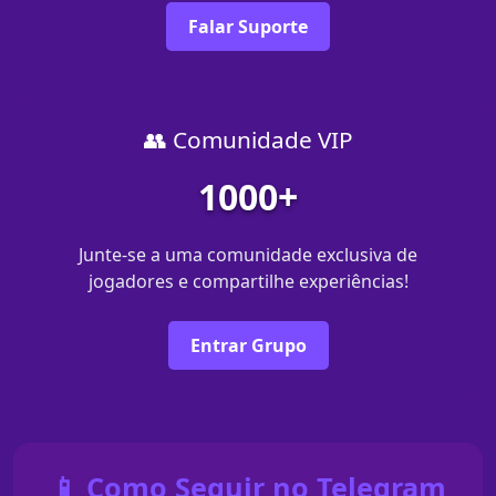
Falar Suporte
👥 Comunidade VIP
1000+
Junte-se a uma comunidade exclusiva de
jogadores e compartilhe experiências!
Entrar Grupo
📱 Como Seguir no Telegram