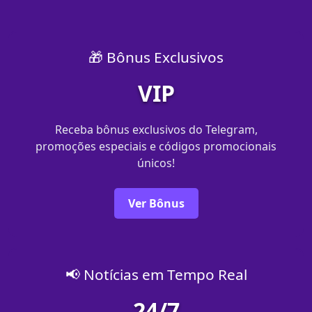
🎁 Bônus Exclusivos
VIP
Receba bônus exclusivos do Telegram,
promoções especiais e códigos promocionais
únicos!
Ver Bônus
📢 Notícias em Tempo Real
24/7