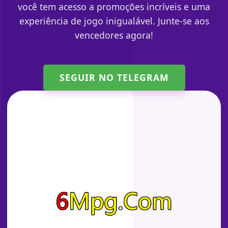
você tem acesso a promoções incríveis e uma
experiência de jogo inigualável. Junte-se aos
vencedores agora!
SEGUIR NO TELEGRAM