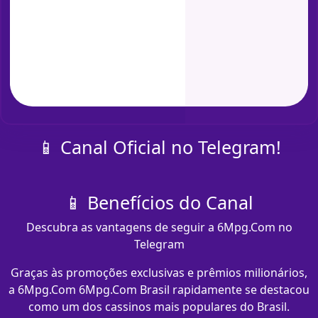
📱 Canal Oficial no Telegram!
📱 Benefícios do Canal
Descubra as vantagens de seguir a 6Mpg.Com no
Telegram
Graças às promoções exclusivas e prêmios milionários,
a 6Mpg.Com 6Mpg.Com Brasil rapidamente se destacou
como um dos cassinos mais populares do Brasil.