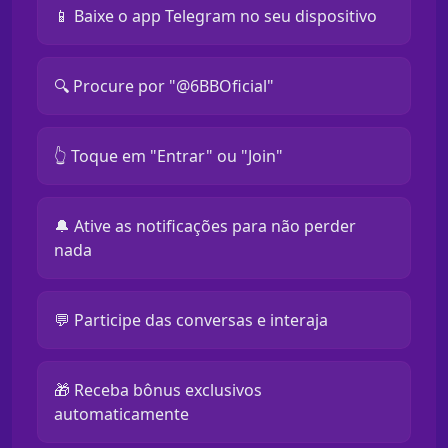
📱 Baixe o app Telegram no seu dispositivo
🔍 Procure por "@6BBOficial"
👆 Toque em "Entrar" ou "Join"
🔔 Ative as notificações para não perder
nada
💬 Participe das conversas e interaja
🎁 Receba bônus exclusivos
automaticamente