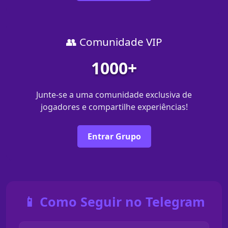
👥 Comunidade VIP
1000+
Junte-se a uma comunidade exclusiva de
jogadores e compartilhe experiências!
Entrar Grupo
📱 Como Seguir no Telegram