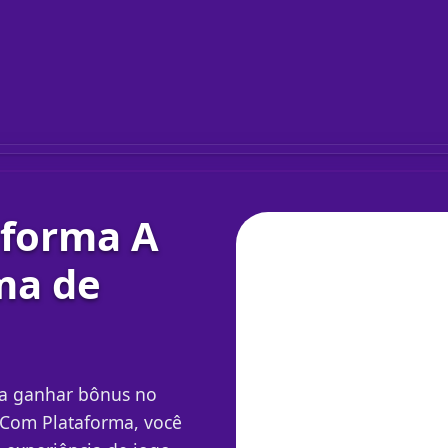
aforma A
ma de
ra ganhar bônus no
 Com Plataforma, você