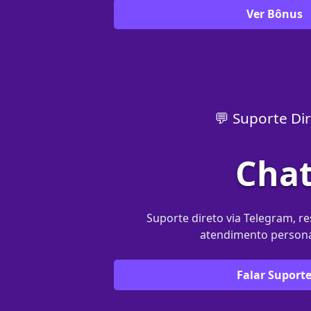
Ver Bônus
💬 Suporte Di
Cha
Suporte direto via Telegram, r
atendimento persona
Falar Suport