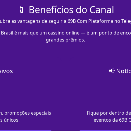
📱 Benefícios do Canal
ubra as vantagens de seguir a 69B Com Plataforma no Tel
Brasil é mais que um cassino online — é um ponto de enc
grandes prêmios.
sivos
📢 Notí
m, promoções especiais
Fique por dentro d
s únicos!
eventos da 69B 