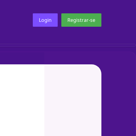
Login
Registrar-se