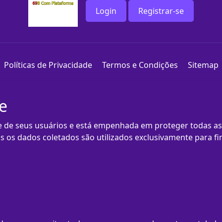
Login
Registrar-se
Políticas de Privacidade
Termos e Condições
Sitemap
de
de de seus usuários e está empenhada em proteger todas as
 os dados coletados são utilizados exclusivamente para fi