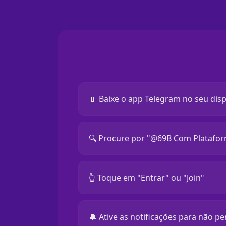
📱 Baixe o app Telegram no seu disp
🔍 Procure por "@69B Com Platafor
👆 Toque em "Entrar" ou "Join"
🔔 Ative as notificações para não p