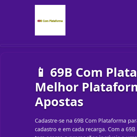
📱 69B Com Plat
Melhor Platafor
Apostas
Cadastre-se na 69B Com Plataforma pa
cadastro e em cada recarga. Com a 69B