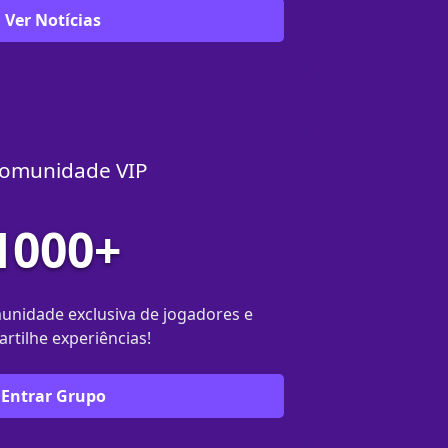
Ver Notícias
Comunidade VIP
1000+
unidade exclusiva de jogadores e
rtilhe experiências!
Entrar Grupo