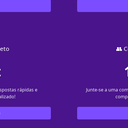
reto
👥 
t
espostas rápidas e
Junte-se a uma com
lizado!
compa
e