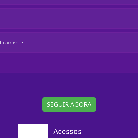
a
aticamente
SEGUIR AGORA
Acessos