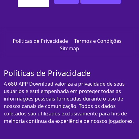
Políticas de Privacidade
Termos e Condições
Sitemap
Políticas de Privacidade
A 68U APP Download valoriza a privacidade de seus
usuários e está empenhada em proteger todas as
informações pessoais fornecidas durante o uso de
nossos canais de comunicação. Todos os dados
coletados são utilizados exclusivamente para fins de
melhoria contínua da experiência de nossos jogadores.