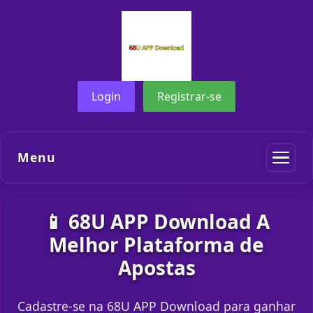
Login
Registrar-se
Menu
📱 68U APP Download A
Melhor Plataforma de
Apostas
Cadastre-se na 68U APP Download para ganhar