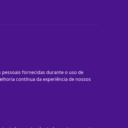
 pessoais fornecidas durante o uso de
elhoria contínua da experiência de nossos