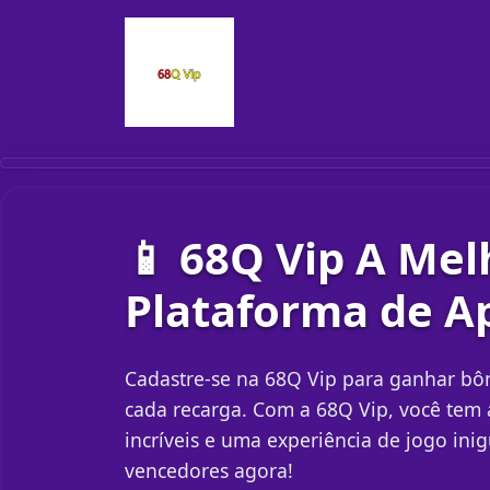
📱 68Q Vip A Mel
Plataforma de A
Cadastre-se na 68Q Vip para ganhar bô
cada recarga. Com a 68Q Vip, você tem
incríveis e uma experiência de jogo inig
vencedores agora!