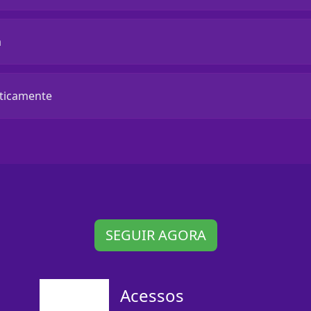
a
aticamente
SEGUIR AGORA
Acessos