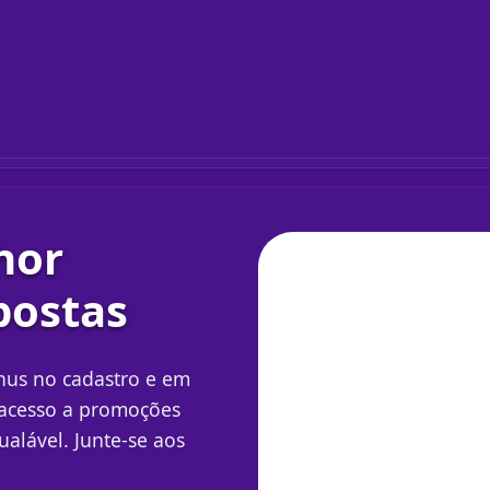
hor
postas
nus no cadastro e em
 acesso a promoções
ualável. Junte-se aos