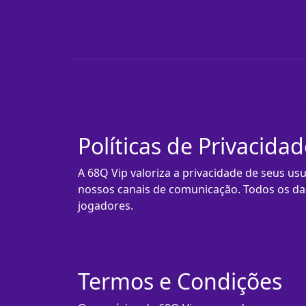
Políticas de Privacida
A 68Q Vip valoriza a privacidade de seus u
nossos canais de comunicação. Todos os dad
jogadores.
Termos e Condições