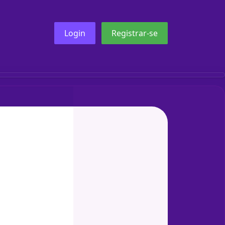
Login
Registrar-se