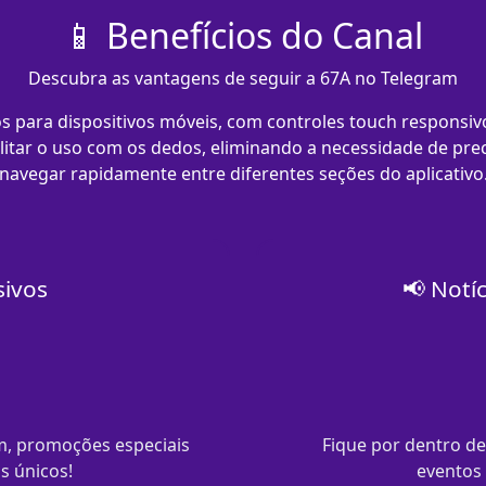
📱 Benefícios do Canal
Descubra as vantagens de seguir a 67A no Telegram
para dispositivos móveis, com controles touch responsivo
litar o uso com os dedos, eliminando a necessidade de pre
navegar rapidamente entre diferentes seções do aplicativo
sivos
📢 Notí
m, promoções especiais
Fique por dentro d
s únicos!
eventos