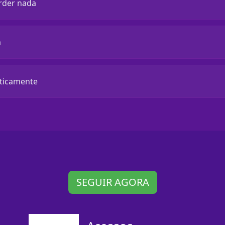
erder nada
a
aticamente
SEGUIR AGORA