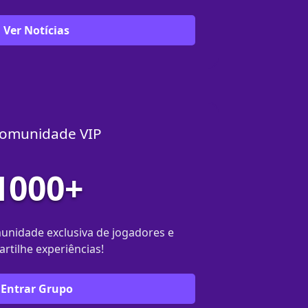
Ver Notícias
Comunidade VIP
1000+
unidade exclusiva de jogadores e
rtilhe experiências!
Entrar Grupo