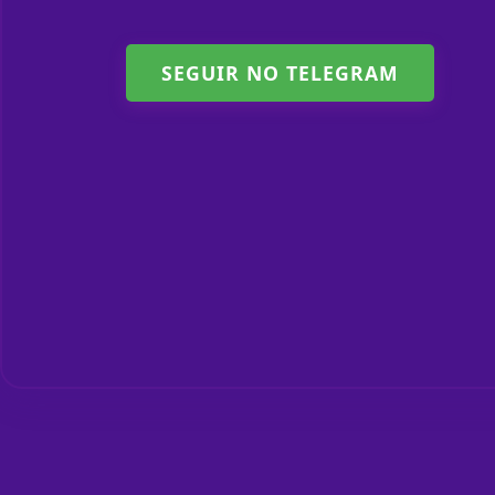
SEGUIR NO TELEGRAM