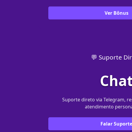
Ver Bônus
💬 Suporte Di
Cha
Suporte direto via Telegram, r
atendimento persona
Falar Suport