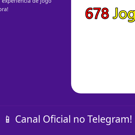
 experiência de jogo
ora!
📱 Canal Oficial no Telegram!