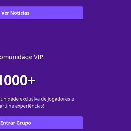
Ver Notícias
Comunidade VIP
1000+
unidade exclusiva de jogadores e
rtilhe experiências!
Entrar Grupo