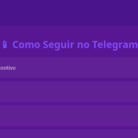
📱 Como Seguir no Telegram
ositivo