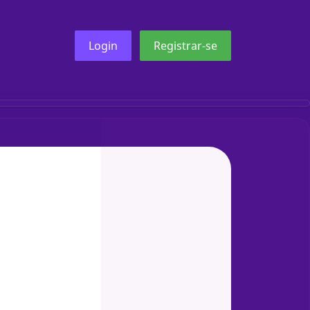
Login
Registrar-se