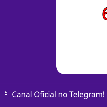
📱 Canal Oficial no Telegram!