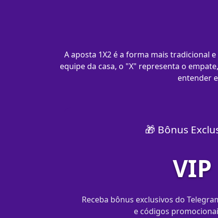
A aposta 1X2 é a forma mais tradicional e
equipe da casa, o "X" representa o empate, 
entender e
🎁 Bônus Exclu
VIP
Receba bônus exclusivos do Telegra
e códigos promocionai