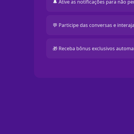
🔔 Ative as notificações para não p
💬 Participe das conversas e interaj
🎁 Receba bônus exclusivos autom