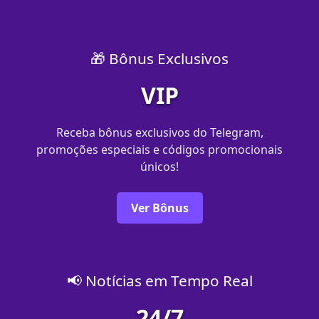
🎁 Bônus Exclusivos
VIP
Receba bônus exclusivos do Telegram,
promoções especiais e códigos promocionais
únicos!
Ver Bônus
📢 Notícias em Tempo Real
24/7