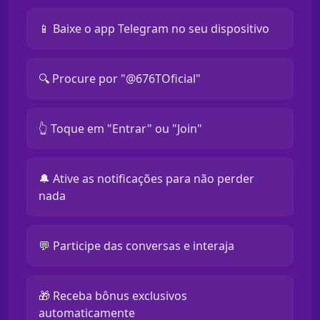
📱 Baixe o app Telegram no seu dispositivo
🔍 Procure por "@676TOficial"
👆 Toque em "Entrar" ou "Join"
🔔 Ative as notificações para não perder
nada
💬 Participe das conversas e interaja
🎁 Receba bônus exclusivos
automaticamente