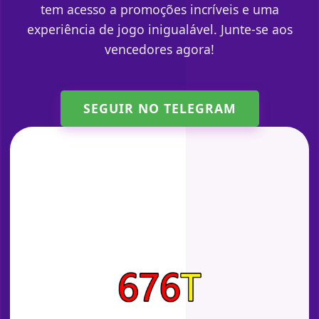
tem acesso a promoções incríveis e uma
experiência de jogo inigualável. Junte-se aos
vencedores agora!
SEGUIR NO TELEGRAM