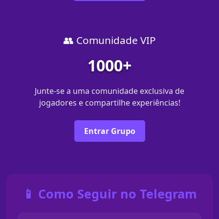
👥 Comunidade VIP
1000+
Junte-se a uma comunidade exclusiva de
jogadores e compartilhe experiências!
Entrar Grupo
📱 Como Seguir no Telegram