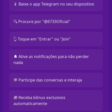
📱 Baixe o app Telegram no seu dispositivo
🔍 Procure por "@6733Oficial"
👆 Toque em "Entrar" ou "Join"
🔔 Ative as notificações para não perder
nada
💬 Participe das conversas e interaja
🎁 Receba bônus exclusivos
automaticamente