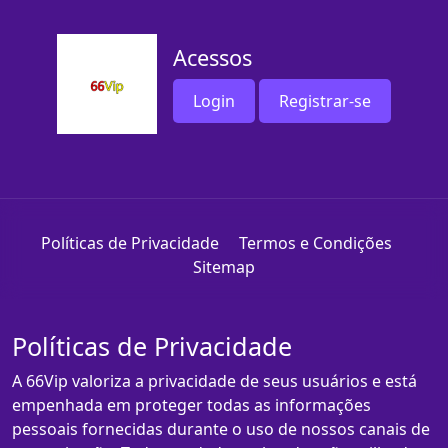
Acessos
Login
Registrar-se
Políticas de Privacidade
Termos e Condições
Sitemap
Políticas de Privacidade
A 66Vip valoriza a privacidade de seus usuários e está
empenhada em proteger todas as informações
pessoais fornecidas durante o uso de nossos canais de