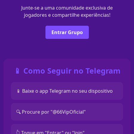
Junte-se a uma comunidade exclusiva de
jogadores e compartilhe experiências!
Entrar Grupo
📱 Como Seguir no Telegram
📱 Baixe o app Telegram no seu dispositivo
🔍 Procure por "@66VipOficial"
👆 Toque em "Entrar" ou "Join"