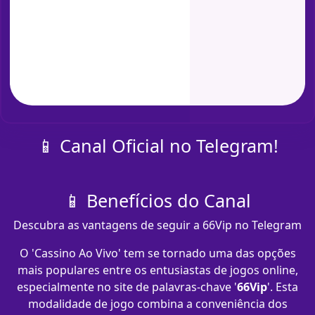
📱 Canal Oficial no Telegram!
📱 Benefícios do Canal
Descubra as vantagens de seguir a 66Vip no Telegram
O 'Cassino Ao Vivo' tem se tornado uma das opções
mais populares entre os entusiastas de jogos online,
especialmente no site de palavras-chave '
66Vip
'. Esta
modalidade de jogo combina a conveniência dos