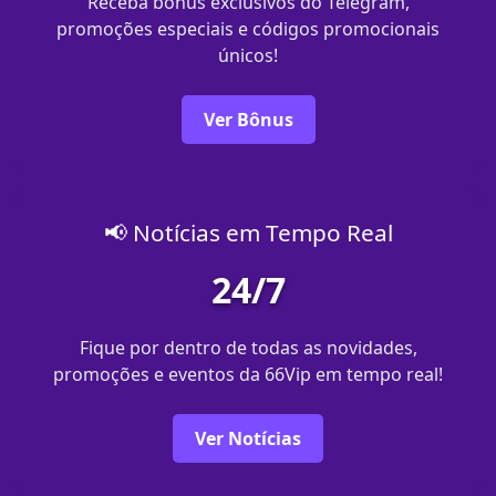
Receba bônus exclusivos do Telegram,
promoções especiais e códigos promocionais
únicos!
Ver Bônus
📢 Notícias em Tempo Real
24/7
Fique por dentro de todas as novidades,
promoções e eventos da 66Vip em tempo real!
Ver Notícias