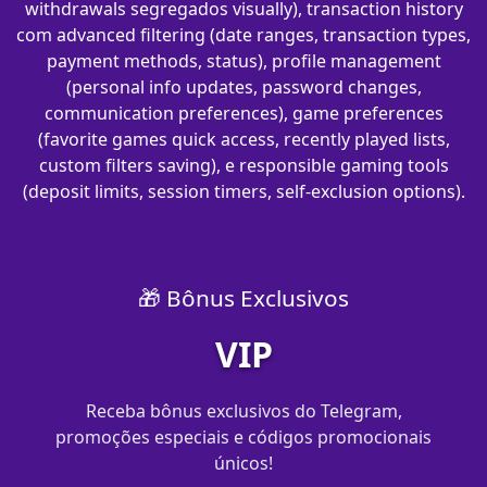
withdrawals segregados visually), transaction history
com advanced filtering (date ranges, transaction types,
payment methods, status), profile management
(personal info updates, password changes,
communication preferences), game preferences
(favorite games quick access, recently played lists,
custom filters saving), e responsible gaming tools
(deposit limits, session timers, self-exclusion options).
🎁 Bônus Exclusivos
VIP
Receba bônus exclusivos do Telegram,
promoções especiais e códigos promocionais
únicos!