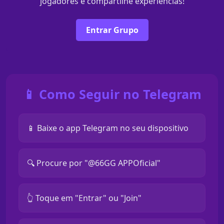
jogadores e compartilhe experiências!
Entrar Grupo
📱 Como Seguir no Telegram
📱 Baixe o app Telegram no seu dispositivo
🔍 Procure por "@66GG APPOficial"
👆 Toque em "Entrar" ou "Join"