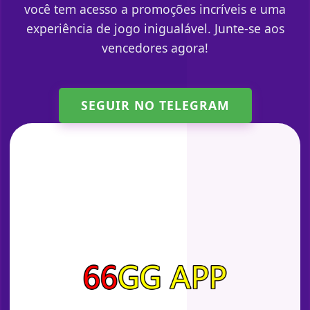
você tem acesso a promoções incríveis e uma
experiência de jogo inigualável. Junte-se aos
vencedores agora!
SEGUIR NO TELEGRAM