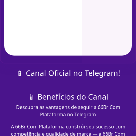
📱 Canal Oficial no Telegram!
📱 Benefícios do Canal
Descubra as vantagens de seguir a 66Br Com
Plataforma no Telegram
A 66Br Com Plataforma constrói seu sucesso com
competência e qualidade de marca — a 66Br Com