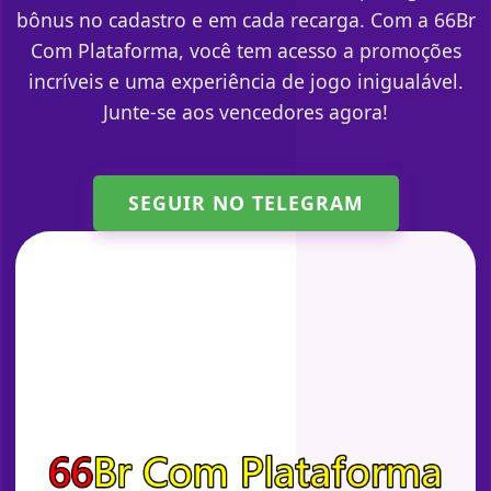
bônus no cadastro e em cada recarga. Com a 66Br
Com Plataforma, você tem acesso a promoções
incríveis e uma experiência de jogo inigualável.
Junte-se aos vencedores agora!
SEGUIR NO TELEGRAM