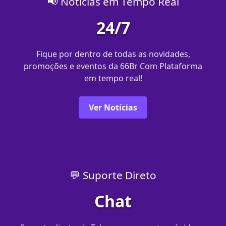
📢 Notícias em Tempo Real
24/7
Fique por dentro de todas as novidades,
promoções e eventos da 66Br Com Plataforma
em tempo real!
Ver Notícias
💬 Suporte Direto
Chat