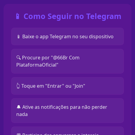
📱 Como Seguir no Telegram
📱 Baixe o app Telegram no seu dispositivo
🔍 Procure por "@66Br Com
PlataformaOficial"
👆 Toque em "Entrar" ou "Join"
🔔 Ative as notificações para não perder
nada