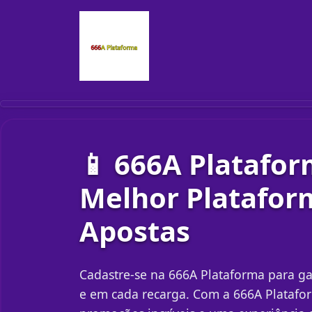
📱 666A Platafo
Melhor Platafor
Apostas
Cadastre-se na 666A Plataforma para g
e em cada recarga. Com a 666A Platafo