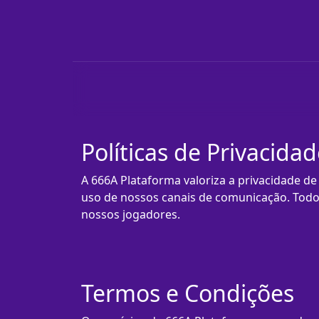
Políticas de Privacida
A 666A Plataforma valoriza a privacidade d
uso de nossos canais de comunicação. Todos
nossos jogadores.
Termos e Condições