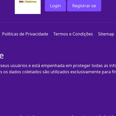
Login
Registrar-se
Políticas de Privacidade
Termos e Condições
Sitemap
de
e seus usuários e está empenhada em proteger todas as in
 os dados coletados são utilizados exclusivamente para fi