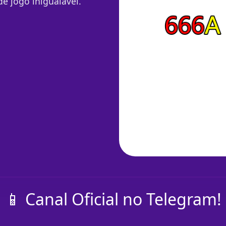
e jogo inigualável.
📱 Canal Oficial no Telegram!