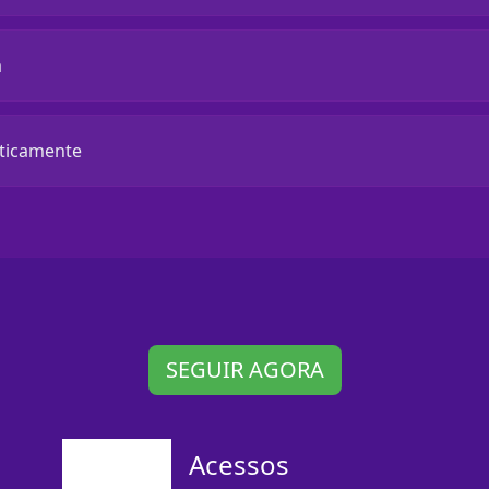
a
aticamente
SEGUIR AGORA
Acessos