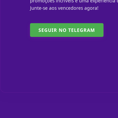
promoções incríveis e uma experiência d
Junte-se aos vencedores agora!
SEGUIR NO TELEGRAM