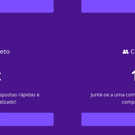
reto
👥 
t
espostas rápidas e
Junte-se a uma com
lizado!
compa
e