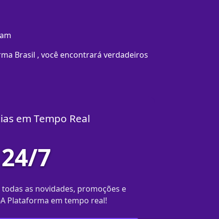
ram
a Brasil , você encontrará verdadeiros
cias em Tempo Real
24/7
e todas as novidades, promoções e
6A Plataforma em tempo real!