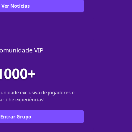
Ver Notícias
Comunidade VIP
1000+
unidade exclusiva de jogadores e
rtilhe experiências!
Entrar Grupo