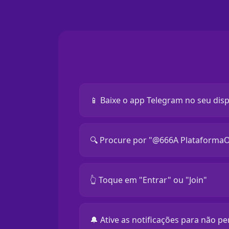
📱 Baixe o app Telegram no seu disp
🔍 Procure por "@666A PlataformaOf
👆 Toque em "Entrar" ou "Join"
🔔 Ative as notificações para não p