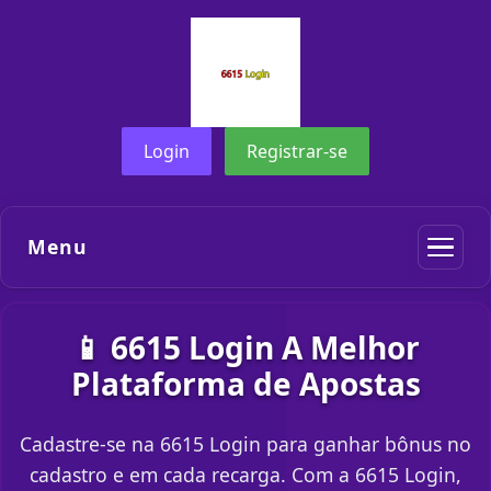
Login
Registrar-se
Menu
📱 6615 Login A Melhor
Plataforma de Apostas
Cadastre-se na 6615 Login para ganhar bônus no
cadastro e em cada recarga. Com a 6615 Login,