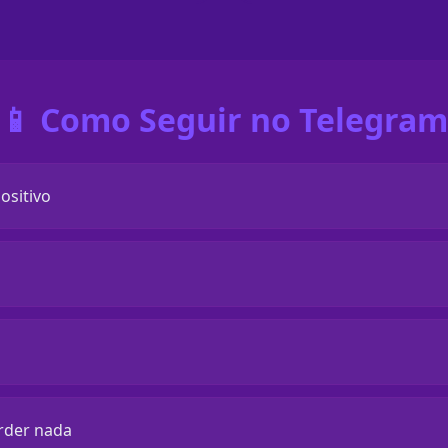
📱 Como Seguir no Telegram
ositivo
erder nada