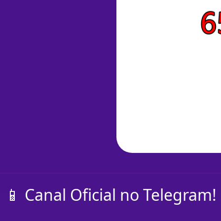
📱 Canal Oficial no Telegram!