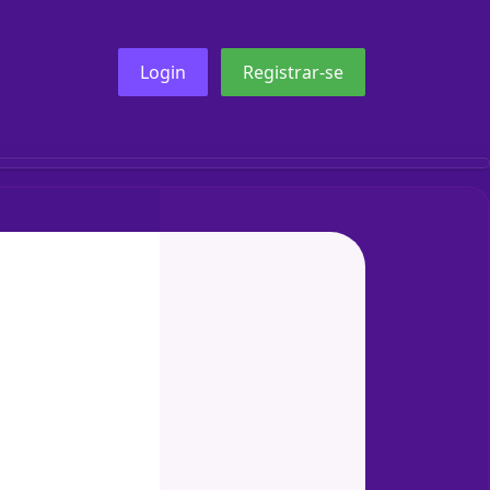
Login
Registrar-se