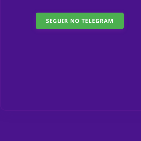
SEGUIR NO TELEGRAM