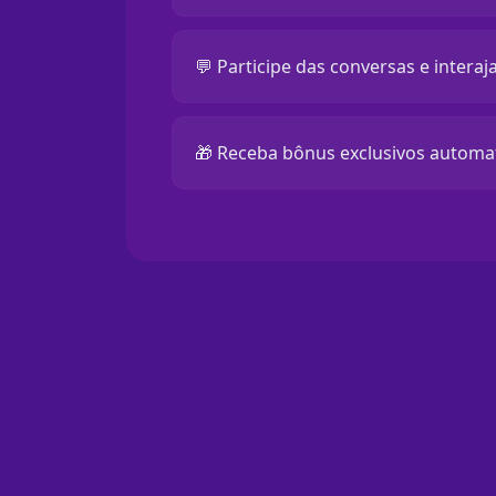
💬 Participe das conversas e interaj
🎁 Receba bônus exclusivos autom