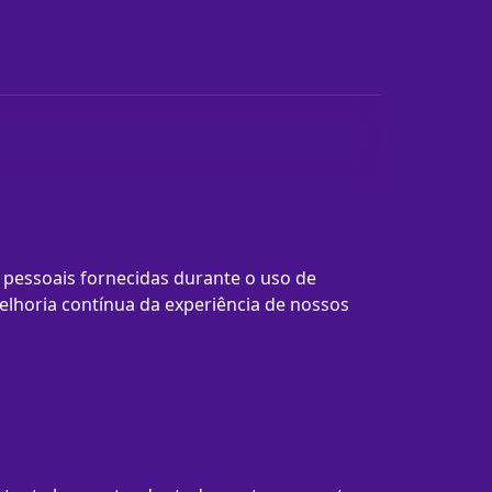
 pessoais fornecidas durante o uso de
elhoria contínua da experiência de nossos