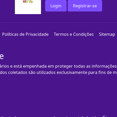
Login
Registrar-se
Políticas de Privacidade
Termos e Condições
Sitemap
de
suários e está empenhada em proteger todas as informações
os coletados são utilizados exclusivamente para fins de m