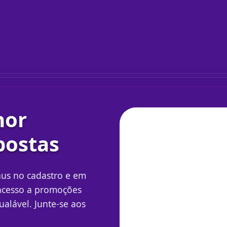
hor
postas
nus no cadastro e em
 acesso a promoções
ualável. Junte-se aos