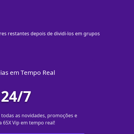
es restantes depois de dividi-los em grupos
cias em Tempo Real
24/7
e todas as novidades, promoções e
a 65X Vip em tempo real!