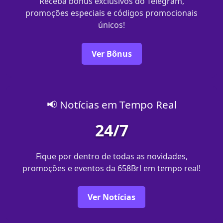
Receba bônus exclusivos do Telegram,
promoções especiais e códigos promocionais
únicos!
Ver Bônus
📢 Notícias em Tempo Real
24/7
Fique por dentro de todas as novidades,
promoções e eventos da 658Brl em tempo real!
Ver Notícias