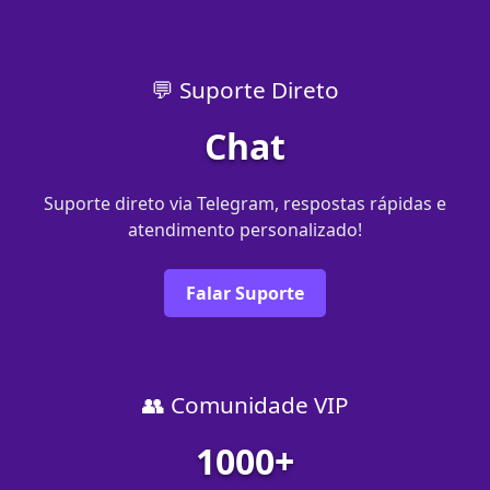
💬 Suporte Direto
Chat
Suporte direto via Telegram, respostas rápidas e
atendimento personalizado!
Falar Suporte
👥 Comunidade VIP
1000+