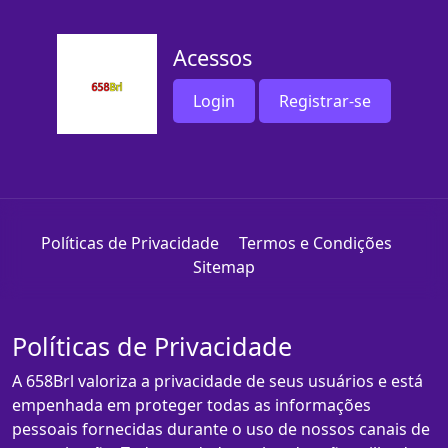
Acessos
Login
Registrar-se
Políticas de Privacidade
Termos e Condições
Sitemap
Políticas de Privacidade
A 658Brl valoriza a privacidade de seus usuários e está
empenhada em proteger todas as informações
pessoais fornecidas durante o uso de nossos canais de