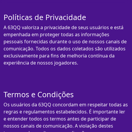
Políticas de Privacidade
A 63QQ valoriza a privacidade de seus usuários e está
empenhada em proteger todas as informações
pessoais fornecidas durante o uso de nossos canais de
comunicação. Todos os dados coletados são utilizados
exclusivamente para fins de melhoria contínua da
experiência de nossos jogadores.
Termos e Condições
Os usuários da 63QQ concordam em respeitar todas as
regras e regulamentos estabelecidos. É importante ler
e entender todos os termos antes de participar de
nossos canais de comunicação. A violação destes