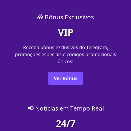
🎁 Bônus Exclusivos
VIP
Receba bônus exclusivos do Telegram,
promoções especiais e códigos promocionais
únicos!
Ver Bônus
📢 Notícias em Tempo Real
24/7