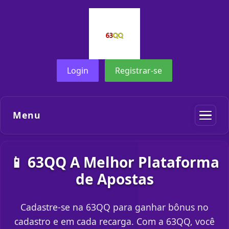
Login
Registrar-se
Menu
📱 63QQ A Melhor Plataforma
de Apostas
Cadastre-se na 63QQ para ganhar bônus no
cadastro e em cada recarga. Com a 63QQ, você