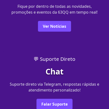
Fique por dentro de todas as novidades,
promoções e eventos da 63QQ em tempo real!
Ver Notícias
💬 Suporte Direto
Chat
Suporte direto via Telegram, respostas rápidas e
atendimento personalizado!
Falar Suporte