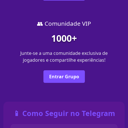
👥 Comunidade VIP
1000+
Junte-se a uma comunidade exclusiva de
jogadores e compartilhe experiências!
Entrar Grupo
📱 Como Seguir no Telegram