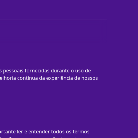
s pessoais fornecidas durante o uso de
elhoria contínua da experiência de nossos
rtante ler e entender todos os termos