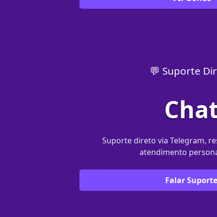
💬 Suporte Di
Cha
Suporte direto via Telegram, r
atendimento persona
Falar Suport