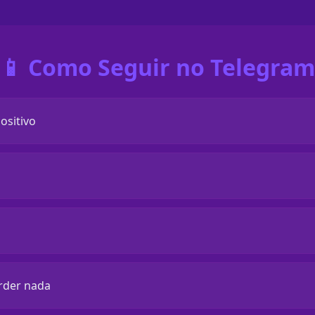
📱 Como Seguir no Telegram
ositivo
erder nada