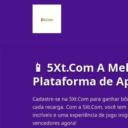
📱 5Xt.Com A Me
Plataforma de A
Cadastre-se na 5Xt.Com para ganhar bô
cada recarga. Com a 5Xt.Com, você tem
incríveis e uma experiência de jogo inig
vencedores agora!