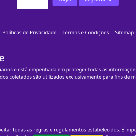
Políticas de Privacidade
Termos e Condições
Sitemap
de
suários e está empenhada em proteger todas as informaçõe
os coletados são utilizados exclusivamente para fins de m
tar todas as regras e regulamentos estabelecidos. É impo