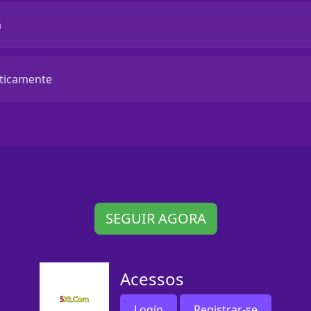
a
aticamente
SEGUIR AGORA
Acessos
Login
Registrar-se