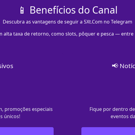
📱 Benefícios do Canal
Descubra as vantagens de seguir a 5Xt.Com no Telegram
alta taxa de retorno, como slots, pôquer e pesca — entre 
sivos
📢 Notí
m, promoções especiais
Fique por dentro d
s únicos!
eventos d