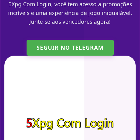
5Xpg Com Login, você tem acesso a promoções
incríveis e uma experiência de jogo inigualável.
Junte-se aos vencedores agora!
SEGUIR NO TELEGRAM