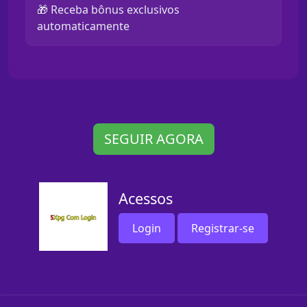
🎁 Receba bônus exclusivos
automaticamente
SEGUIR AGORA
Acessos
Login
Registrar-se