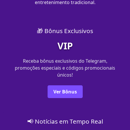
entretenimento tradicional.
🎁 Bônus Exclusivos
VIP
Receba bônus exclusivos do Telegram,
promoções especiais e códigos promocionais
únicos!
Ver Bônus
📢 Notícias em Tempo Real