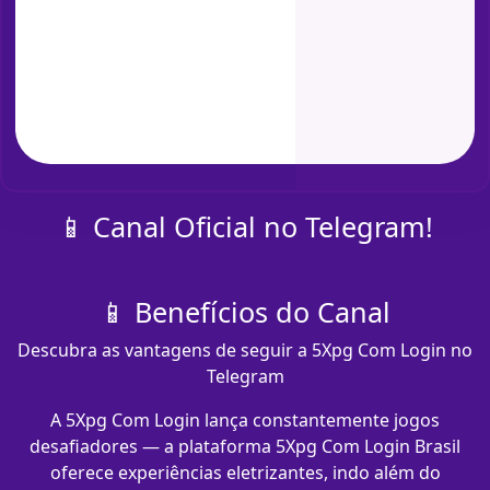
📱 Canal Oficial no Telegram!
📱 Benefícios do Canal
Descubra as vantagens de seguir a 5Xpg Com Login no
Telegram
A 5Xpg Com Login lança constantemente jogos
desafiadores — a plataforma 5Xpg Com Login Brasil
oferece experiências eletrizantes, indo além do