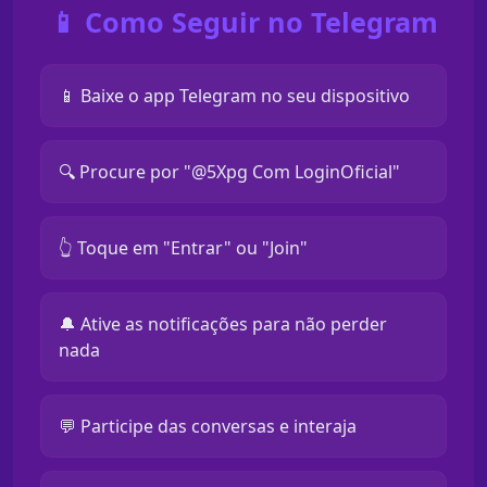
📱 Como Seguir no Telegram
📱 Baixe o app Telegram no seu dispositivo
🔍 Procure por "@5Xpg Com LoginOficial"
👆 Toque em "Entrar" ou "Join"
🔔 Ative as notificações para não perder
nada
💬 Participe das conversas e interaja