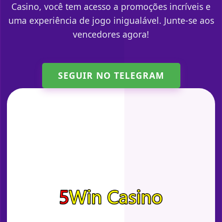
Casino, você tem acesso a promoções incríveis e
uma experiência de jogo inigualável. Junte-se aos
vencedores agora!
SEGUIR NO TELEGRAM