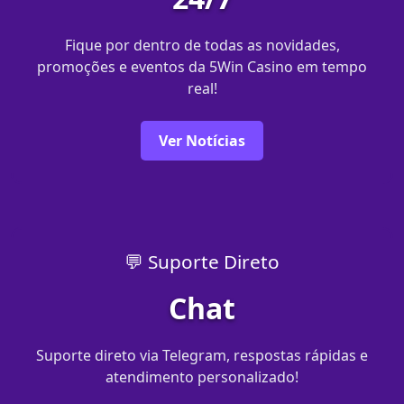
Fique por dentro de todas as novidades,
promoções e eventos da 5Win Casino em tempo
real!
Ver Notícias
💬 Suporte Direto
Chat
Suporte direto via Telegram, respostas rápidas e
atendimento personalizado!