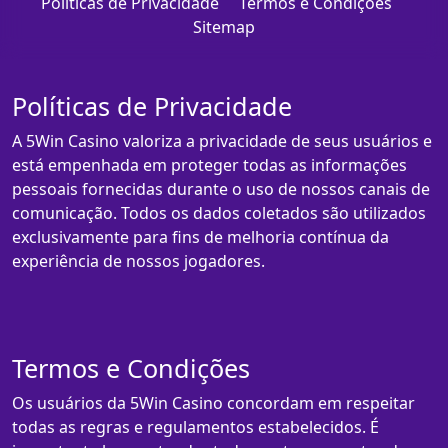
Políticas de Privacidade
Termos e Condições
Sitemap
Políticas de Privacidade
A 5Win Casino valoriza a privacidade de seus usuários e
está empenhada em proteger todas as informações
pessoais fornecidas durante o uso de nossos canais de
comunicação. Todos os dados coletados são utilizados
exclusivamente para fins de melhoria contínua da
experiência de nossos jogadores.
Termos e Condições
Os usuários da 5Win Casino concordam em respeitar
todas as regras e regulamentos estabelecidos. É