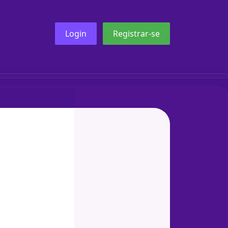
Login
Registrar-se