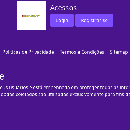
Acessos
Login
Registrar-se
Políticas de Privacidade
Termos e Condições
Sitemap
de
seus usuários e está empenhada em proteger todas as info
dados coletados são utilizados exclusivamente para fins d