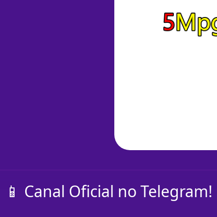
📱 Canal Oficial no Telegram!