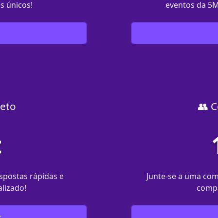
s únicos!
eventos da 5
reto
👥 
t
espostas rápidas e
Junte-se a uma com
lizado!
compa
e