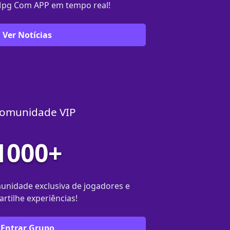
Mpg Com APP em tempo real!
Ver Notícias
Comunidade VIP
1000+
unidade exclusiva de jogadores e
rtilhe experiências!
Entrar Grupo