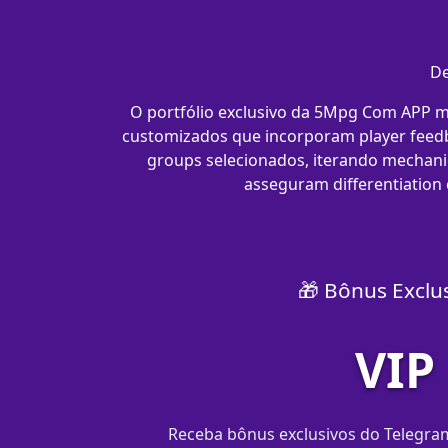
De
O portfólio exclusivo da 5Mpg Com APP mat
customizados que incorporam player feedb
groups selecionados, iterando mechani
asseguram differentiation 
🎁 Bônus Exclu
VIP
Receba bônus exclusivos do Telegra