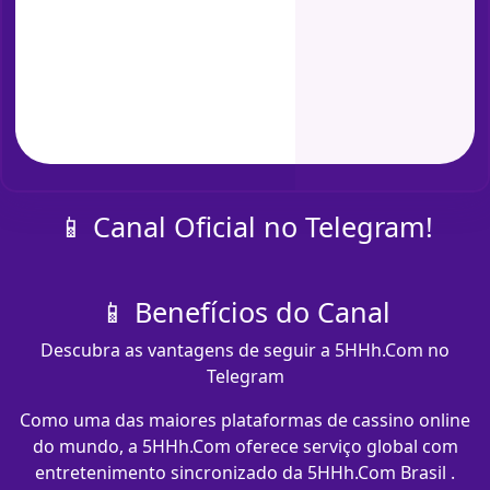
📱 Canal Oficial no Telegram!
📱 Benefícios do Canal
Descubra as vantagens de seguir a 5HHh.Com no
Telegram
Como uma das maiores plataformas de cassino online
do mundo, a 5HHh.Com oferece serviço global com
entretenimento sincronizado da 5HHh.Com Brasil .