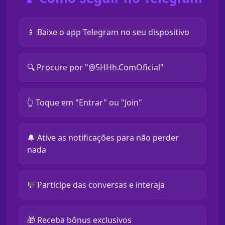
📱 Baixe o app Telegram no seu dispositivo
🔍 Procure por "@5HHh.ComOficial"
👆 Toque em "Entrar" ou "Join"
🔔 Ative as notificações para não perder
nada
💬 Participe das conversas e interaja
🎁 Receba bônus exclusivos