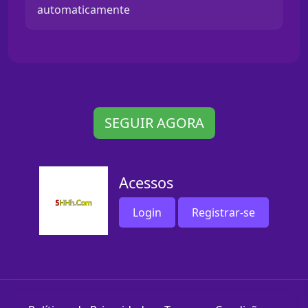
automaticamente
SEGUIR AGORA
Acessos
Login
Registrar-se