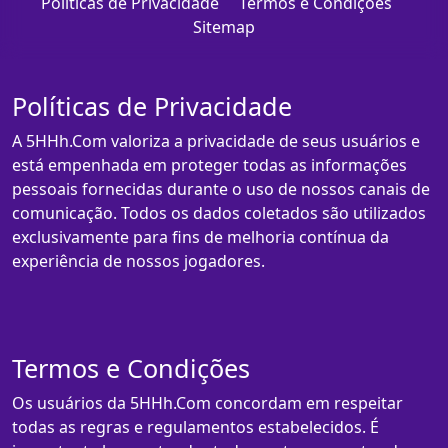
Políticas de Privacidade
Termos e Condições
Sitemap
Políticas de Privacidade
A 5HHh.Com valoriza a privacidade de seus usuários e
está empenhada em proteger todas as informações
pessoais fornecidas durante o uso de nossos canais de
comunicação. Todos os dados coletados são utilizados
exclusivamente para fins de melhoria contínua da
experiência de nossos jogadores.
Termos e Condições
Os usuários da 5HHh.Com concordam em respeitar
todas as regras e regulamentos estabelecidos. É