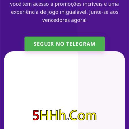
você tem acesso a promoções incríveis e uma
experiência de jogo inigualável. Junte-se aos
vencedores agora!
SEGUIR NO TELEGRAM