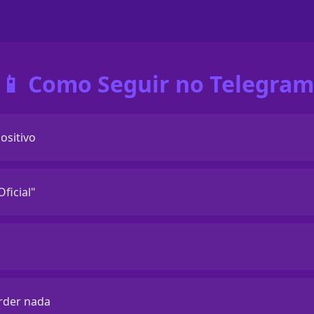
📱 Como Seguir no Telegram
ositivo
ficial"
erder nada