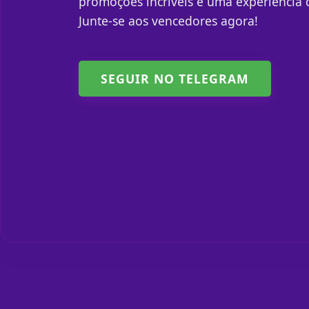
promoções incríveis e uma experiência d
Junte-se aos vencedores agora!
SEGUIR NO TELEGRAM