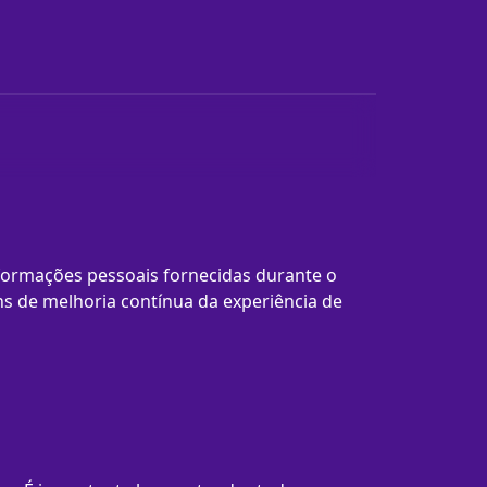
formações pessoais fornecidas durante o
ns de melhoria contínua da experiência de