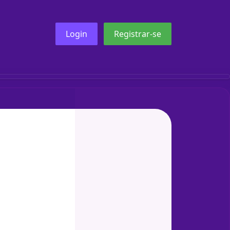
Login
Registrar-se