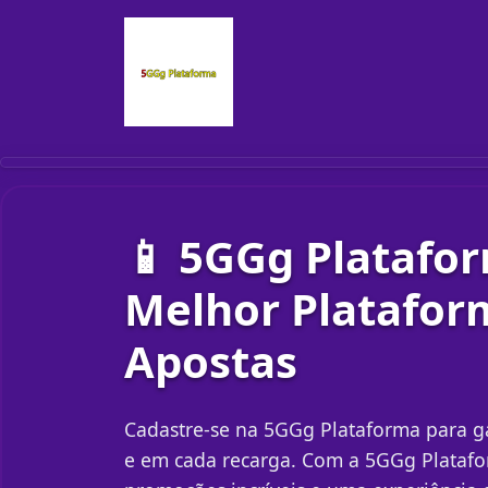
📱 5GGg Platafo
Melhor Platafor
Apostas
Cadastre-se na 5GGg Plataforma para g
e em cada recarga. Com a 5GGg Platafo