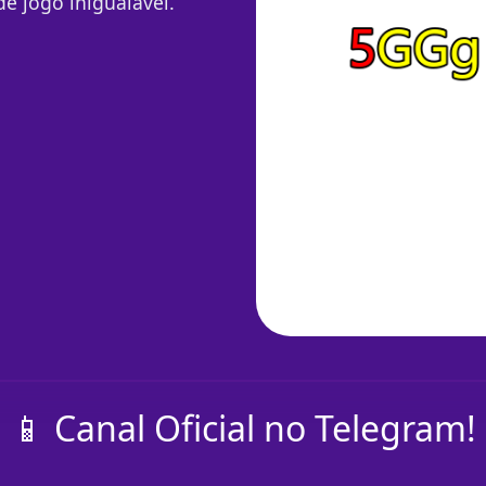
e jogo inigualável.
📱 Canal Oficial no Telegram!