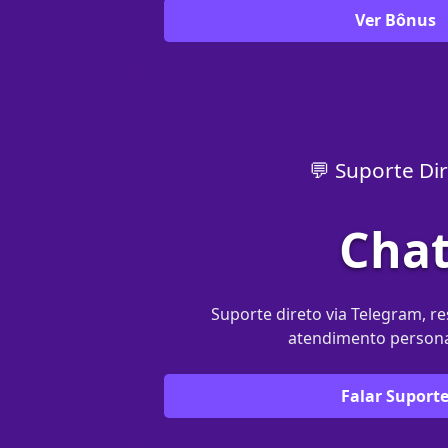
Ver Bônus
💬 Suporte Di
Cha
Suporte direto via Telegram, r
atendimento persona
Falar Suport