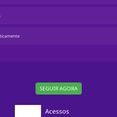
a
aticamente
SEGUIR AGORA
Acessos