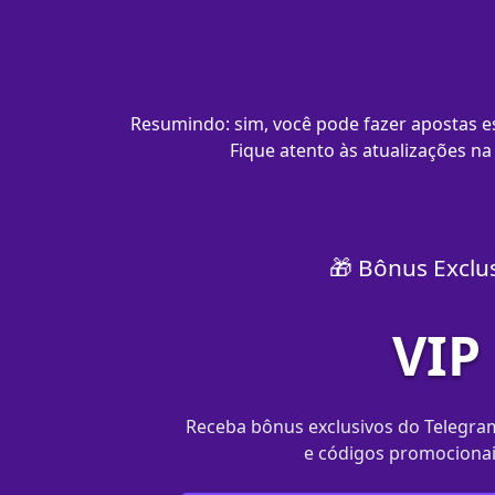
Resumindo: sim, você pode fazer apostas e
Fique atento às atualizações na
🎁 Bônus Exclu
VIP
Receba bônus exclusivos do Telegra
e códigos promocionai