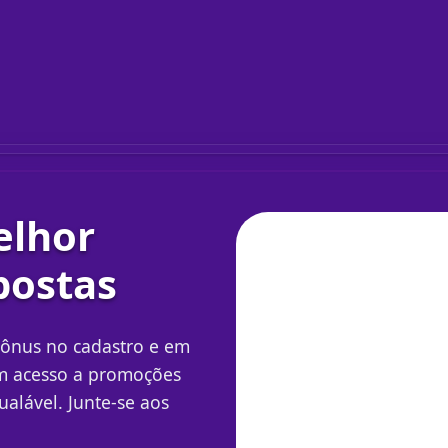
elhor
postas
bônus no cadastro e em
em acesso a promoções
ualável. Junte-se aos