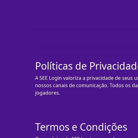
Políticas de Privacida
A 5EE Login valoriza a privacidade de seus
nossos canais de comunicação. Todos os dad
jogadores.
Termos e Condições