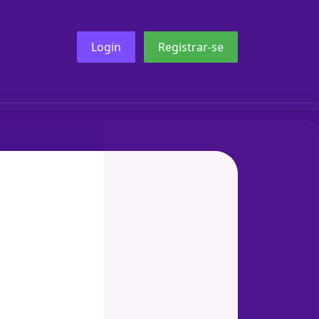
Login
Registrar-se