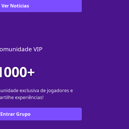
Ver Notícias
Comunidade VIP
1000+
unidade exclusiva de jogadores e
rtilhe experiências!
Entrar Grupo