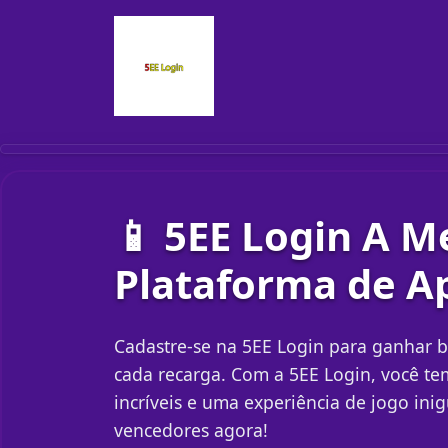
📱 5EE Login A M
Plataforma de A
Cadastre-se na 5EE Login para ganhar 
cada recarga. Com a 5EE Login, você t
incríveis e uma experiência de jogo inig
vencedores agora!