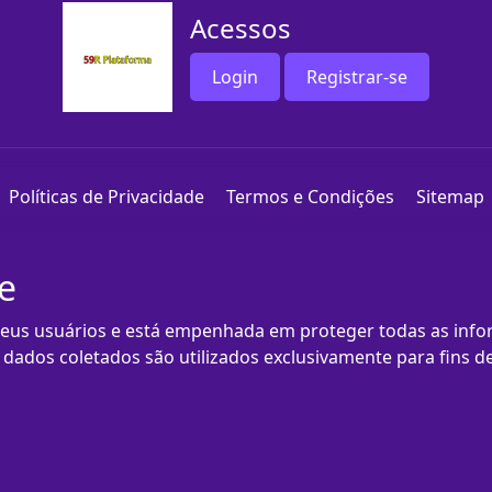
Acessos
Login
Registrar-se
Políticas de Privacidade
Termos e Condições
Sitemap
de
 seus usuários e está empenhada em proteger todas as inf
dados coletados são utilizados exclusivamente para fins d