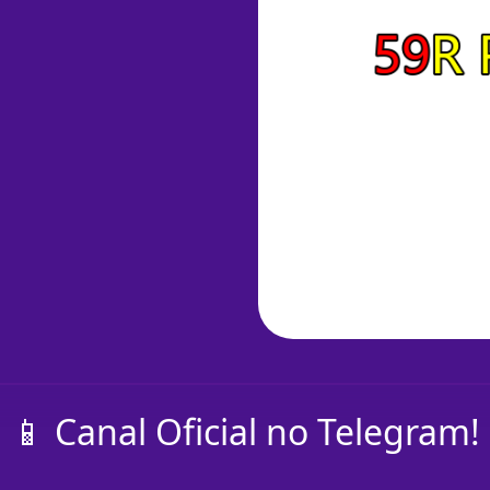
📱 Canal Oficial no Telegram!