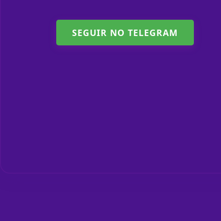
SEGUIR NO TELEGRAM