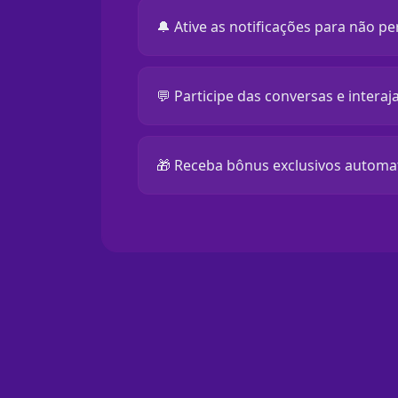
🔔 Ative as notificações para não p
💬 Participe das conversas e interaj
🎁 Receba bônus exclusivos autom