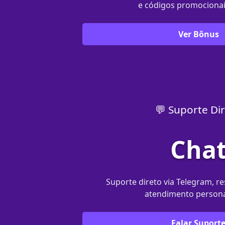
e códigos promocionai
Ver Bônus
💬 Suporte Di
Cha
Suporte direto via Telegram, r
atendimento persona
Falar Suport