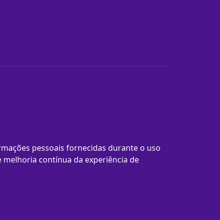
ormações pessoais fornecidas durante o uso
e melhoria contínua da experiência de