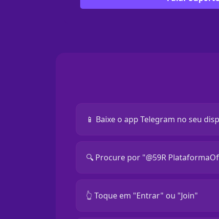
📱 Baixe o app Telegram no seu disp
🔍 Procure por "@59R PlataformaOfi
👆 Toque em "Entrar" ou "Join"