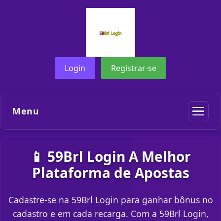
Login
Registrar-se
Menu
📱 59Brl Login A Melhor
Plataforma de Apostas
Cadastre-se na 59Brl Login para ganhar bônus no
cadastro e em cada recarga. Com a 59Brl Login,