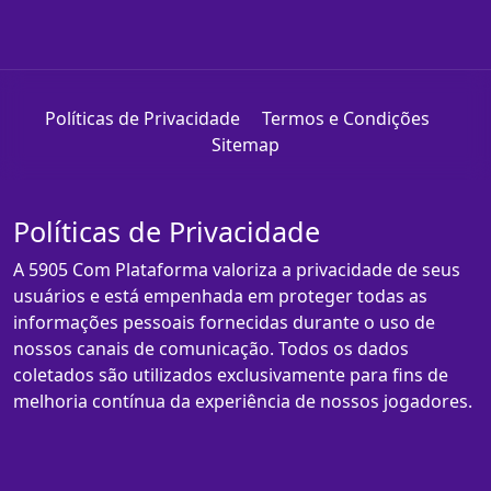
Políticas de Privacidade
Termos e Condições
Sitemap
Políticas de Privacidade
A 5905 Com Plataforma valoriza a privacidade de seus
usuários e está empenhada em proteger todas as
informações pessoais fornecidas durante o uso de
nossos canais de comunicação. Todos os dados
coletados são utilizados exclusivamente para fins de
melhoria contínua da experiência de nossos jogadores.