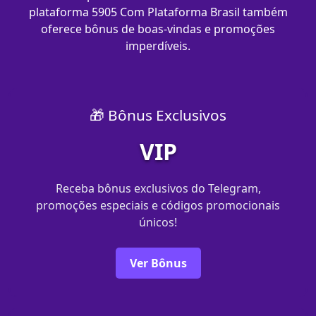
plataforma 5905 Com Plataforma Brasil também
oferece bônus de boas-vindas e promoções
imperdíveis.
🎁 Bônus Exclusivos
VIP
Receba bônus exclusivos do Telegram,
promoções especiais e códigos promocionais
únicos!
Ver Bônus