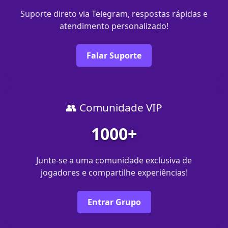
Suporte direto via Telegram, respostas rápidas e
atendimento personalizado!
Falar Suporte
👥 Comunidade VIP
1000+
Junte-se a uma comunidade exclusiva de
jogadores e compartilhe experiências!
Entrar Grupo