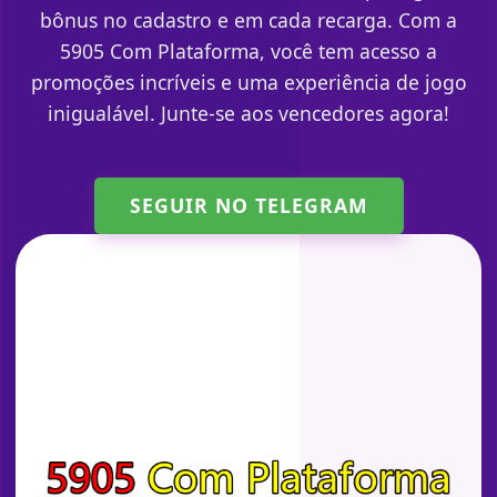
bônus no cadastro e em cada recarga. Com a
5905 Com Plataforma, você tem acesso a
promoções incríveis e uma experiência de jogo
inigualável. Junte-se aos vencedores agora!
SEGUIR NO TELEGRAM