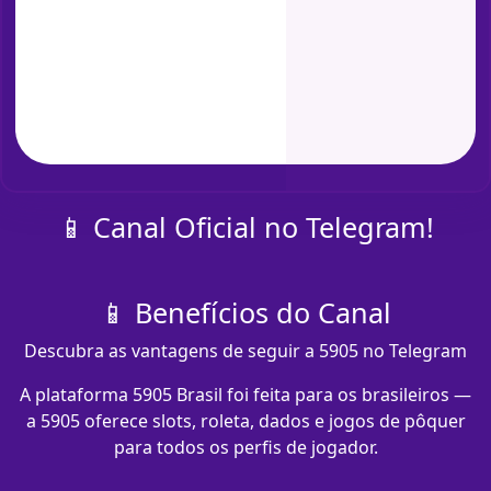
📱 Canal Oficial no Telegram!
📱 Benefícios do Canal
Descubra as vantagens de seguir a 5905 no Telegram
A plataforma 5905 Brasil foi feita para os brasileiros —
a 5905 oferece slots, roleta, dados e jogos de pôquer
para todos os perfis de jogador.