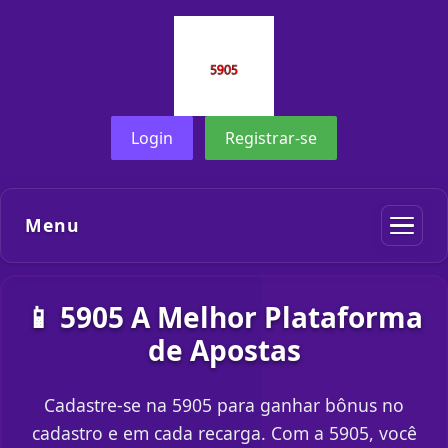
Login
Registrar-se
Menu
📱 5905 A Melhor Plataforma
de Apostas
Cadastre-se na 5905 para ganhar bônus no
cadastro e em cada recarga. Com a 5905, você