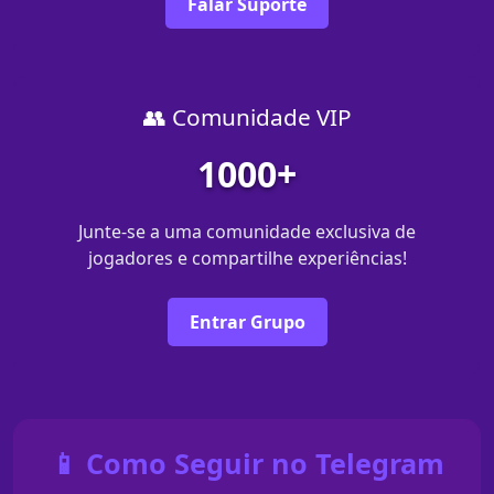
Falar Suporte
👥 Comunidade VIP
1000+
Junte-se a uma comunidade exclusiva de
jogadores e compartilhe experiências!
Entrar Grupo
📱 Como Seguir no Telegram