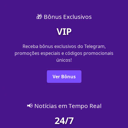
🎁 Bônus Exclusivos
VIP
Receba bônus exclusivos do Telegram,
promoções especiais e códigos promocionais
únicos!
Ver Bônus
📢 Notícias em Tempo Real
24/7