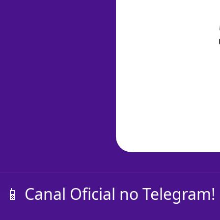
📱 Canal Oficial no Telegram!