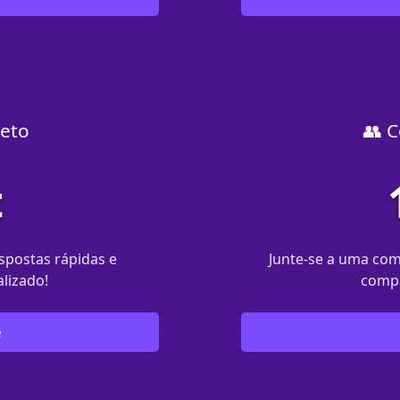
reto
👥 
t
espostas rápidas e
Junte-se a uma com
lizado!
compa
e