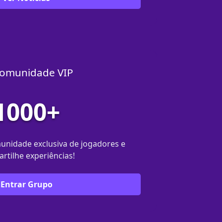
Comunidade VIP
1000+
unidade exclusiva de jogadores e
rtilhe experiências!
Entrar Grupo