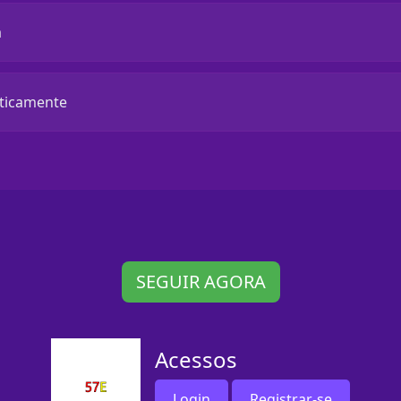
a
aticamente
SEGUIR AGORA
Acessos
Login
Registrar-se