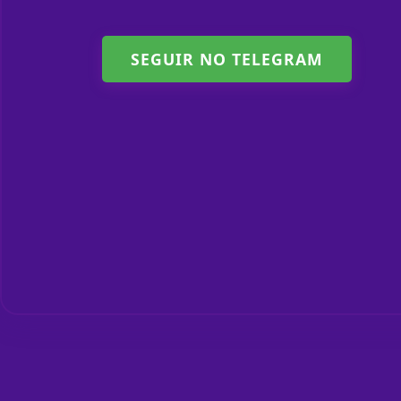
SEGUIR NO TELEGRAM