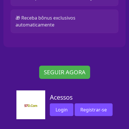
🎁 Receba bônus exclusivos
automaticamente
SEGUIR AGORA
Acessos
Login
Registrar-se