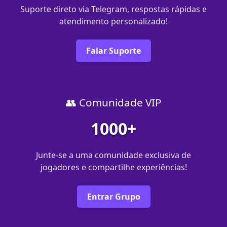
Suporte direto via Telegram, respostas rápidas e
atendimento personalizado!
Falar Suporte
👥 Comunidade VIP
1000+
Junte-se a uma comunidade exclusiva de
jogadores e compartilhe experiências!
Entrar Grupo