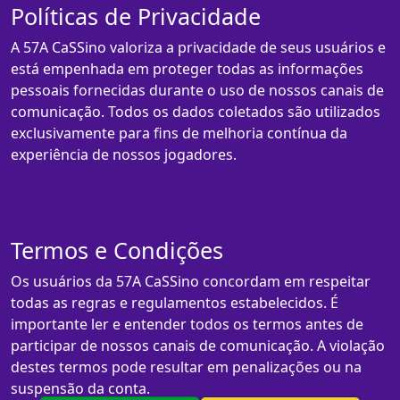
Políticas de Privacidade
A 57A CaSSino valoriza a privacidade de seus usuários e
está empenhada em proteger todas as informações
pessoais fornecidas durante o uso de nossos canais de
comunicação. Todos os dados coletados são utilizados
exclusivamente para fins de melhoria contínua da
experiência de nossos jogadores.
Termos e Condições
Os usuários da 57A CaSSino concordam em respeitar
todas as regras e regulamentos estabelecidos. É
importante ler e entender todos os termos antes de
participar de nossos canais de comunicação. A violação
destes termos pode resultar em penalizações ou na
suspensão da conta.