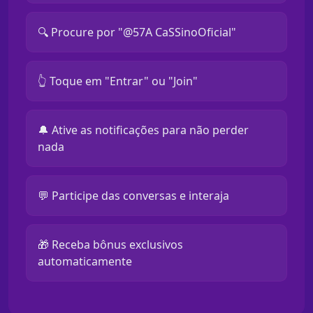
🔍 Procure por "@57A CaSSinoOficial"
👆 Toque em "Entrar" ou "Join"
🔔 Ative as notificações para não perder
nada
💬 Participe das conversas e interaja
🎁 Receba bônus exclusivos
automaticamente