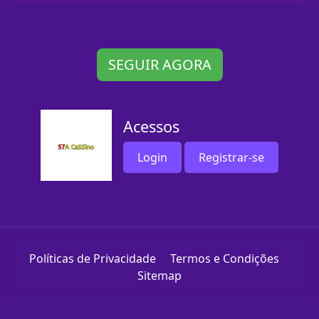
SEGUIR AGORA
Acessos
Login
Registrar-se
Políticas de Privacidade
Termos e Condições
Sitemap