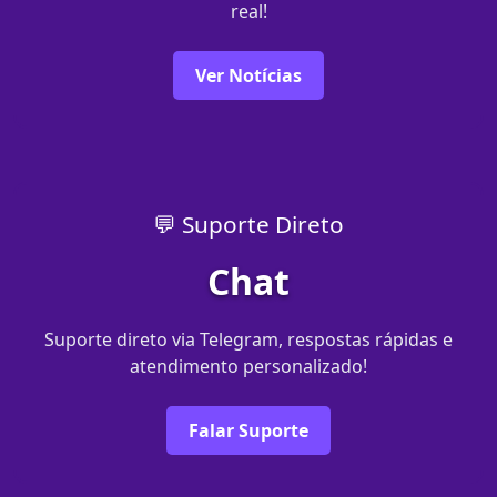
real!
Ver Notícias
💬 Suporte Direto
Chat
Suporte direto via Telegram, respostas rápidas e
atendimento personalizado!
Falar Suporte